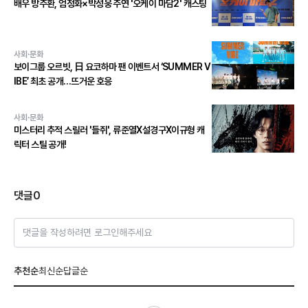
배우 방주환, 엄정화×박성웅 주연 '오케이 마담2' 캐스팅
사회·문화
보이그룹 오르빗, 日 요코하마 팬 이벤트서 ‘SUMMER V
IBE’ 최초 공개…뜨거운 호응
사회·문화
미스터리 추적 스릴러 '들쥐', 류준열X설경구X이규형 캐
릭터 스틸 공개!
댓글
0
댓글을 작성하려면 로그인해주세요
추천순
최신순
답글순