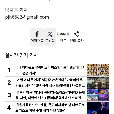
박지훈 기자
pjh6582@gmail.com
페이스북
트위터
밴드
URL복사
실시간 인기 기사
국내 최대규모 블록버스터 미스인터콘티넨탈 한국시
1
리즈 운용 개시!
‘너 말고 다른 연애’ 서강준·안은진의 “반짝이던 우
2
리들의 시간” 10년 사랑 서사 드러났다! 1차 설렘 티
저 영상 공개!
‘불후의 명곡’ 박남정-현진영-노이즈-거북이X문세
3
윤-채연, 이번엔 댄스 배틀이다! X세대 댄스 레전드
총출동! 댄스 본능 깨운다!
'한일가왕전 인연' 신유, 콘도 마사히코 첫 내한 콘서
4
트 게스트 지원사격! 깜짝 듀엣 '감동'