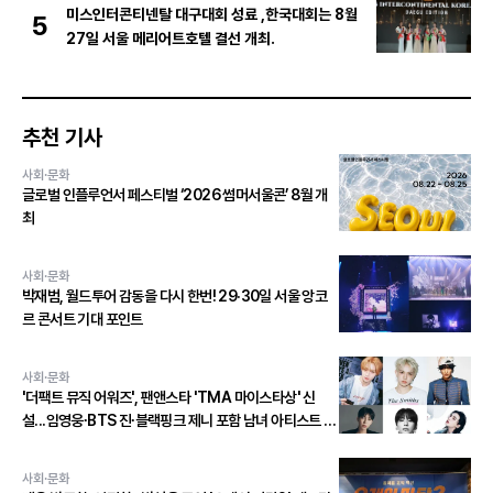
미스인터콘티넨탈 대구대회 성료 ,한국대회는 8월
5
27일 서울 메리어트호텔 결선 개최.
추천 기사
사회·문화
글로벌 인플루언서 페스티벌 ‘2026 썸머서울콘’ 8월 개
최
사회·문화
박재범, 월드투어 감동을 다시 한번! 29·30일 서울 앙코
르 콘서트 기대 포인트
사회·문화
'더팩트 뮤직 어워즈', 팬앤스타 'TMA 마이스타상' 신
설...임영웅∙BTS 진∙블랙핑크 제니 포함 남녀 아티스트 상
위 20인 결선 투표 진출!
사회·문화