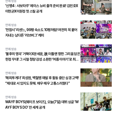
연예·방송
'신병4 : 사보타주' 에이스 뉴비 출격 준비 완료! 김민호X
이현균X이원정 첫 스틸 공개
연예·방송
‘전참시’ 리센느, 99평 숙소도 10평처럼! 여전히 꼭 붙어
지내는 남다른 ‘러브버그’ 케미
연예·방송
‘불후의 명곡’ 거북이X문세윤, 故 터틀맨 향한 그리움 담은
헌정 무대! 그 시절 청량 감성 소환한 ‘여름 이야기’로 최종
우승!
연예·방송
‘해피투게더’ 최성원, 백혈병 재발 후 활동 중단 심경 고백!
“제대로 서 있지도 못해. 매우 매우 고통스러웠다”
연예·방송
WAYF BOYS(웨이프 보이즈), 오늘(7일) 데뷔 싱글 ‘W
AYF BOYS DO’ 전 세계 공개