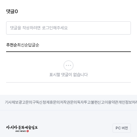
댓글
0
댓글을 작성하려면 로그인해주세요
추천순
최신순
답글순
표시할 댓글이 없습니다
기사제보
광고문의
구독신청
제휴문의
저작권문의
독자투고
불편신고
이용약관
개인정보처
PC 버전