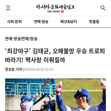
사회·문화
연예·방송
패션&뷰티
핫클립
연예·방송
연예/방송
‘최강야구’ 김태균, 오매불망 우승 트로피
바라기! 짝사랑 이뤄질까
정성훈 기자
입력
2026.02.02 02:23