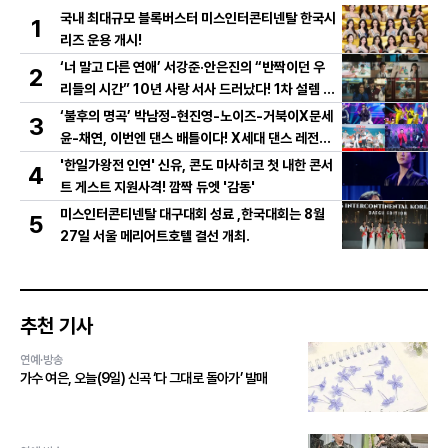
국내 최대규모 블록버스터 미스인터콘티넨탈 한국시
1
리즈 운용 개시!
‘너 말고 다른 연애’ 서강준·안은진의 “반짝이던 우
2
리들의 시간” 10년 사랑 서사 드러났다! 1차 설렘 티
저 영상 공개!
‘불후의 명곡’ 박남정-현진영-노이즈-거북이X문세
3
윤-채연, 이번엔 댄스 배틀이다! X세대 댄스 레전드
총출동! 댄스 본능 깨운다!
'한일가왕전 인연' 신유, 콘도 마사히코 첫 내한 콘서
4
트 게스트 지원사격! 깜짝 듀엣 '감동'
미스인터콘티넨탈 대구대회 성료 ,한국대회는 8월
5
27일 서울 메리어트호텔 결선 개최.
추천 기사
연예·방송
가수 여은, 오늘(9일) 신곡 ‘다 그대로 돌아가’ 발매