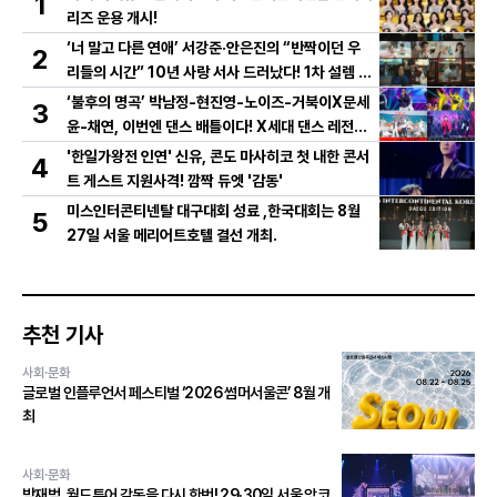
1
리즈 운용 개시!
‘너 말고 다른 연애’ 서강준·안은진의 “반짝이던 우
2
리들의 시간” 10년 사랑 서사 드러났다! 1차 설렘 티
저 영상 공개!
‘불후의 명곡’ 박남정-현진영-노이즈-거북이X문세
3
윤-채연, 이번엔 댄스 배틀이다! X세대 댄스 레전드
총출동! 댄스 본능 깨운다!
'한일가왕전 인연' 신유, 콘도 마사히코 첫 내한 콘서
4
트 게스트 지원사격! 깜짝 듀엣 '감동'
미스인터콘티넨탈 대구대회 성료 ,한국대회는 8월
5
27일 서울 메리어트호텔 결선 개최.
추천 기사
사회·문화
글로벌 인플루언서 페스티벌 ‘2026 썸머서울콘’ 8월 개
최
사회·문화
박재범, 월드투어 감동을 다시 한번! 29·30일 서울 앙코