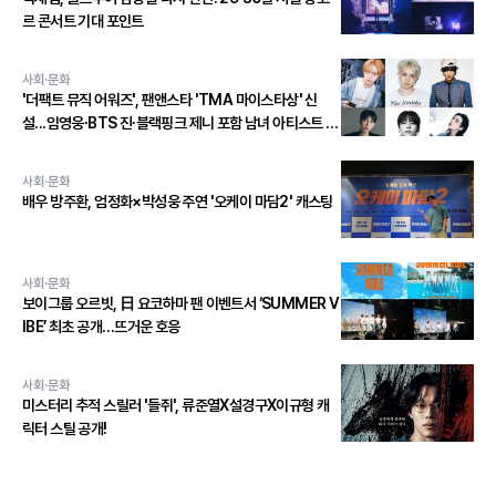
르 콘서트 기대 포인트
사회·문화
'더팩트 뮤직 어워즈', 팬앤스타 'TMA 마이스타상' 신
설...임영웅∙BTS 진∙블랙핑크 제니 포함 남녀 아티스트 상
위 20인 결선 투표 진출!
사회·문화
배우 방주환, 엄정화×박성웅 주연 '오케이 마담2' 캐스팅
사회·문화
보이그룹 오르빗, 日 요코하마 팬 이벤트서 ‘SUMMER V
IBE’ 최초 공개…뜨거운 호응
사회·문화
미스터리 추적 스릴러 '들쥐', 류준열X설경구X이규형 캐
릭터 스틸 공개!