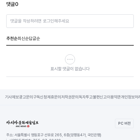
댓글
0
댓글을 작성하려면 로그인해주세요
추천순
최신순
답글순
표시할 댓글이 없습니다
기사제보
광고문의
구독신청
제휴문의
저작권문의
독자투고
불편신고
이용약관
개인정보처
PC 버전
주소:
서울특별시 영등포구 선유로 265, 6층(양평동4가, 국민은행)