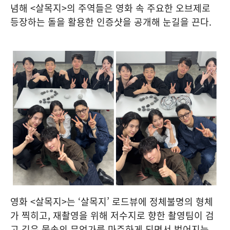
념해 <살목지>의 주역들은 영화 속 주요한 오브제로
등장하는 돌을 활용한 인증샷을 공개해 눈길을 끈다.
영화 <살목지>는 ‘살목지’ 로드뷰에 정체불명의 형체
가 찍히고, 재촬영을 위해 저수지로 향한 촬영팀이 검
고 깊은 물속의 무언가를 마주하게 되면서 벌어지는