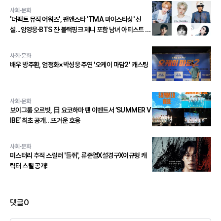
사회·문화
'더팩트 뮤직 어워즈', 팬앤스타 'TMA 마이스타상' 신
설...임영웅∙BTS 진∙블랙핑크 제니 포함 남녀 아티스트 상
위 20인 결선 투표 진출!
사회·문화
배우 방주환, 엄정화×박성웅 주연 '오케이 마담2' 캐스팅
사회·문화
보이그룹 오르빗, 日 요코하마 팬 이벤트서 ‘SUMMER V
IBE’ 최초 공개…뜨거운 호응
사회·문화
미스터리 추적 스릴러 '들쥐', 류준열X설경구X이규형 캐
릭터 스틸 공개!
댓글
0