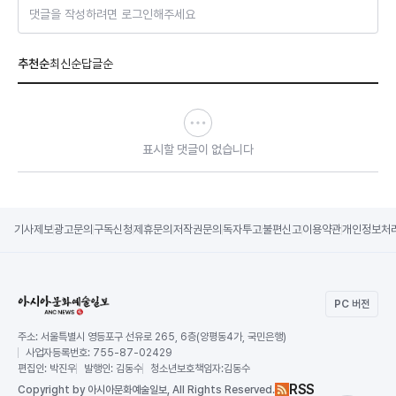
댓글을 작성하려면 로그인해주세요
추천순
최신순
답글순
표시할 댓글이 없습니다
기사제보
광고문의
구독신청
제휴문의
저작권문의
독자투고
불편신고
이용약관
개인정보처
PC 버전
주소:
서울특별시 영등포구 선유로 265, 6층(양평동4가, 국민은행)
사업자등록번호:
755-87-02429
편집인:
박진우
발행인:
김동수
청소년보호책임자:
김동수
RSS
Copy
right by 아시아문화예술일보,
All Rights Reserved.