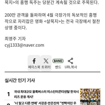
목지>의 흥행 독주는 당분간 계속될 것으로 주목된다.
200만 관객을 돌파하며 4월 극장가의 독보적인 흥행
작으로 자리잡은 영화 <살목지>는 전국 극장에서 절찬
상영 중이다.
최영주 기자
cyj1333@naver.com
페이스북
트위터
밴드
URL복사
실시간 인기 기사
국내 최대규모 블록버스터 미스인터콘티넨탈 한국시
1
리즈 운용 개시!
‘너 말고 다른 연애’ 서강준·안은진의 “반짝이던 우