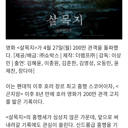
영화 <살목지>가 4월 27일(월) 200만 관객을 돌파했
다. [제공/배급: ㈜쇼박스│제작: 더램프㈜│감독: 이상
민│출연: 김혜윤, 이종원, 김준한, 김영성, 오동민, 윤
재찬, 장다아]
이는 팬데믹 이후 호러 장르 최고 흥행 스코어이자, <
곤지암> 이후 8년 만에 호러 영화가 200만 관객 고지
를 밟은 기록이다.
<살목지>​의 흥행세가 심상치 않은 가운데, 앞으로 써
내려갈 기록에도 관심이 쏠린다. 신드롬급 흥행을 기