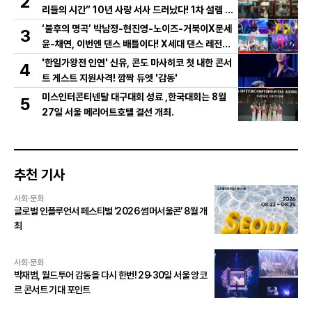
2
리들의 시간” 10년 사랑 서사 드러났다! 1차 설렘 티
저 영상 공개!
‘불후의 명곡’ 박남정-현진영-노이즈-거북이X문세
3
윤-채연, 이번엔 댄스 배틀이다! X세대 댄스 레전드
총출동! 댄스 본능 깨운다!
'한일가왕전 인연' 신유, 콘도 마사히코 첫 내한 콘서
4
트 게스트 지원사격! 깜짝 듀엣 '감동'
미스인터콘티넨탈 대구대회 성료 ,한국대회는 8월
5
27일 서울 메리어트호텔 결선 개최.
추천 기사
사회·문화
글로벌 인플루언서 페스티벌 ‘2026 썸머서울콘’ 8월 개
최
사회·문화
박재범, 월드투어 감동을 다시 한번! 29·30일 서울 앙코
르 콘서트 기대 포인트