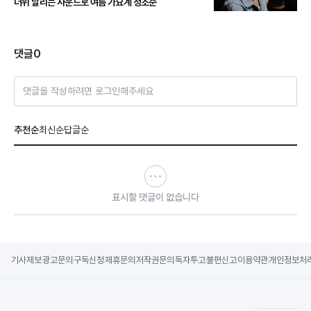
더위 날리는 사운드로 여름 가요계 정조준
댓글
0
댓글을 작성하려면 로그인해주세요
추천순
최신순
답글순
표시할 댓글이 없습니다
기사제보
광고문의
구독신청
제휴문의
저작권문의
독자투고
불편신고
이용약관
개인정보처