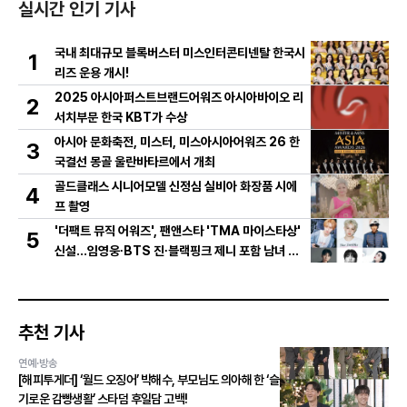
실시간 인기 기사
국내 최대규모 블록버스터 미스인터콘티넨탈 한국시
1
리즈 운용 개시!
2025 아시아퍼스트브랜드어워즈 아시아바이오 리
2
서치부문 한국 KBT가 수상
아시아 문화축전, 미스터, 미스아시아어워즈 26 한
3
국결선 몽골 울란바타르에서 개최
골드클래스 시니어모델 신정심 실비아 화장품 시에
4
프 촬영
'더팩트 뮤직 어워즈', 팬앤스타 'TMA 마이스타상'
5
신설...임영웅∙BTS 진∙블랙핑크 제니 포함 남녀 아
티스트 상위 20인 결선 투표 진출!
추천 기사
연예·방송
[해피투게더] ‘월드 오징어’ 박해수, 부모님도 의아해 한 ‘슬
기로운 감빵생활’ 스타덤 후일담 고백!