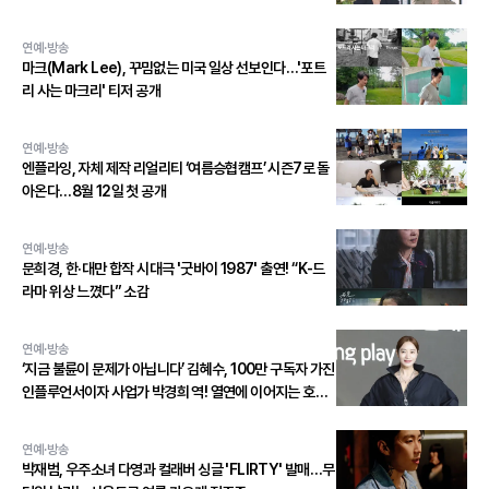
연예·방송
마크(Mark Lee), 꾸밈없는 미국 일상 선보인다…'포트
리 사는 마크리' 티저 공개
연예·방송
엔플라잉, 자체 제작 리얼리티 ‘여름승협캠프’ 시즌7로 돌
아온다…8월 12일 첫 공개
연예·방송
문희경, 한·대만 합작 시대극 '굿바이 1987' 출연! “K-드
라마 위상 느꼈다” 소감
연예·방송
‘지금 불륜이 문제가 아닙니다’ 김혜수, 100만 구독자 가진
인플루언서이자 사업가 박경희 역! 열연에 이어지는 호평
세례!
연예·방송
박재범, 우주소녀 다영과 컬래버 싱글 'FLIRTY' 발매…무