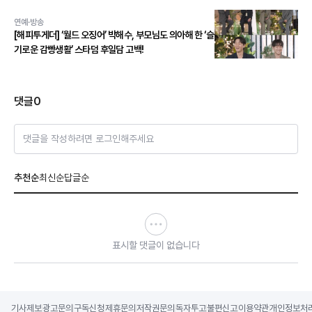
스 본능 깨운다!
연예·방송
[해피투게더] ‘월드 오징어’ 박해수, 부모님도 의아해 한 ‘슬
기로운 감빵생활’ 스타덤 후일담 고백!
댓글
0
댓글을 작성하려면 로그인해주세요
추천순
최신순
답글순
표시할 댓글이 없습니다
기사제보
광고문의
구독신청
제휴문의
저작권문의
독자투고
불편신고
이용약관
개인정보처