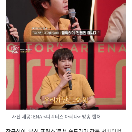
사진 제공: ENA <디렉터스 아레나> 방송 캡처
장근석이 ‘분석 프린스’로서 숏드라마 감독 서바이벌