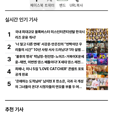
페이스북
트위터
밴드
URL복사
실시간 인기 기사
국내 최대규모 블록버스터 미스인터콘티넨탈 한국시
1
리즈 운용 개시!
‘너 말고 다른 연애’ 서강준·안은진의 “반짝이던 우
2
리들의 시간” 10년 사랑 서사 드러났다! 1차 설렘 티
저 영상 공개!
‘불후의 명곡’ 박남정-현진영-노이즈-거북이X문세
3
윤-채연, 이번엔 댄스 배틀이다! X세대 댄스 레전드
총출동! 댄스 본능 깨운다!
최예나, 미니 5집 'LOVE CATCHER' 콘셉트 포토
4
공개 완료
'은애하는 도적님아' 남지현 X 한소은, 극과 극 개성
5
의 그녀들이 온다! 시청자들의 연모를 부를 두 여인
의 활약은?
추천 기사