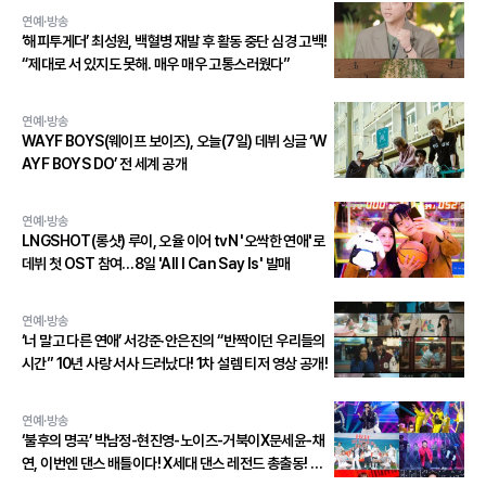
연예·방송
‘해피투게더’ 최성원, 백혈병 재발 후 활동 중단 심경 고백!
“제대로 서 있지도 못해. 매우 매우 고통스러웠다”
연예·방송
WAYF BOYS(웨이프 보이즈), 오늘(7일) 데뷔 싱글 ‘W
AYF BOYS DO’ 전 세계 공개
연예·방송
LNGSHOT(롱샷) 루이, 오율 이어 tvN '오싹한 연애'로
데뷔 첫 OST 참여…8일 'All I Can Say Is' 발매
연예·방송
‘너 말고 다른 연애’ 서강준·안은진의 “반짝이던 우리들의
시간” 10년 사랑 서사 드러났다! 1차 설렘 티저 영상 공개!
연예·방송
‘불후의 명곡’ 박남정-현진영-노이즈-거북이X문세윤-채
연, 이번엔 댄스 배틀이다! X세대 댄스 레전드 총출동! 댄