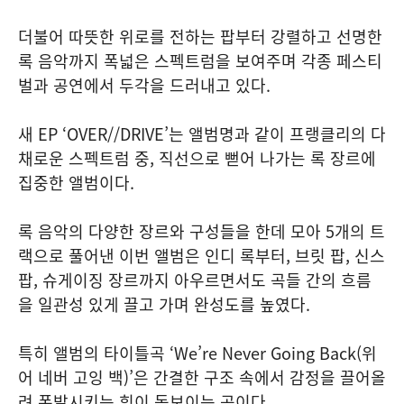
더불어 따뜻한 위로를 전하는 팝부터 강렬하고 선명한
록 음악까지 폭넓은 스펙트럼을 보여주며 각종 페스티
벌과 공연에서 두각을 드러내고 있다.
새 EP ‘OVER//DRIVE’는 앨범명과 같이 프랭클리의 다
채로운 스펙트럼 중, 직선으로 뻗어 나가는 록 장르에
집중한 앨범이다.
록 음악의 다양한 장르와 구성들을 한데 모아 5개의 트
랙으로 풀어낸 이번 앨범은 인디 록부터, 브릿 팝, 신스
팝, 슈게이징 장르까지 아우르면서도 곡들 간의 흐름
을 일관성 있게 끌고 가며 완성도를 높였다.
특히 앨범의 타이틀곡 ‘We’re Never Going Back(위
어 네버 고잉 백)’은 간결한 구조 속에서 감정을 끌어올
려 폭발시키는 힘이 돋보이는 곡이다.