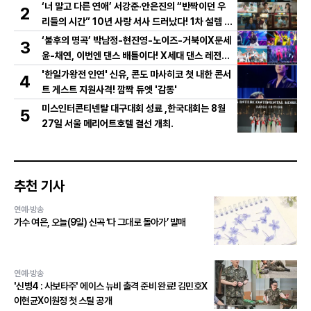
‘너 말고 다른 연애’ 서강준·안은진의 “반짝이던 우
2
리들의 시간” 10년 사랑 서사 드러났다! 1차 설렘 티
저 영상 공개!
‘불후의 명곡’ 박남정-현진영-노이즈-거북이X문세
3
윤-채연, 이번엔 댄스 배틀이다! X세대 댄스 레전드
총출동! 댄스 본능 깨운다!
'한일가왕전 인연' 신유, 콘도 마사히코 첫 내한 콘서
4
트 게스트 지원사격! 깜짝 듀엣 '감동'
미스인터콘티넨탈 대구대회 성료 ,한국대회는 8월
5
27일 서울 메리어트호텔 결선 개최.
추천 기사
연예·방송
가수 여은, 오늘(9일) 신곡 ‘다 그대로 돌아가’ 발매
연예·방송
'신병4 : 사보타주' 에이스 뉴비 출격 준비 완료! 김민호X
이현균X이원정 첫 스틸 공개