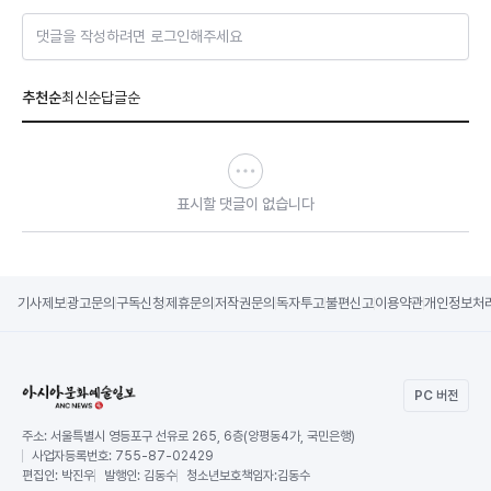
댓글을 작성하려면 로그인해주세요
추천순
최신순
답글순
표시할 댓글이 없습니다
기사제보
광고문의
구독신청
제휴문의
저작권문의
독자투고
불편신고
이용약관
개인정보처
PC 버전
주소:
서울특별시 영등포구 선유로 265, 6층(양평동4가, 국민은행)
사업자등록번호:
755-87-02429
편집인:
박진우
발행인:
김동수
청소년보호책임자:
김동수