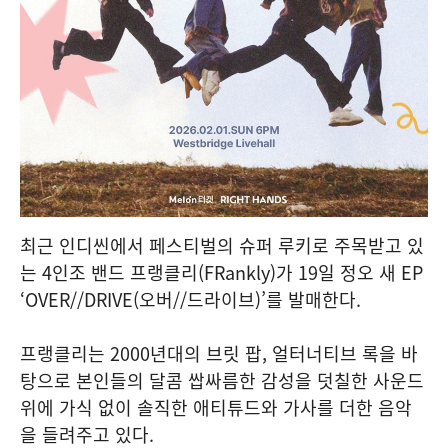
최근 인디씬에서 페스티벌의 슈퍼 루키로 주목받고 있
는 4인조 밴드 프랭클리(FRankly)가 19일 정오 새 EP
‘OVER//DRIVE(오버//드라이브)’를 발매한다.
프랭클리는 2000년대의 브릿 팝, 얼터너티브 록을 바
탕으로 본인들의 달콤 쌉싸름한 감성을 덧칠한 사운드
위에 가식 없이 솔직한 애티튜드와 가사를 더한 음악
을 들려주고 있다.