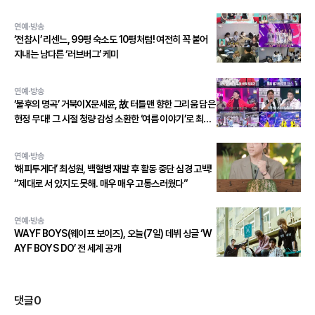
연예·방송
‘전참시’ 리센느, 99평 숙소도 10평처럼! 여전히 꼭 붙어
지내는 남다른 ‘러브버그’ 케미
연예·방송
‘불후의 명곡’ 거북이X문세윤, 故 터틀맨 향한 그리움 담은
헌정 무대! 그 시절 청량 감성 소환한 ‘여름 이야기’로 최종
우승!
연예·방송
‘해피투게더’ 최성원, 백혈병 재발 후 활동 중단 심경 고백!
“제대로 서 있지도 못해. 매우 매우 고통스러웠다”
연예·방송
WAYF BOYS(웨이프 보이즈), 오늘(7일) 데뷔 싱글 ‘W
AYF BOYS DO’ 전 세계 공개
댓글
0