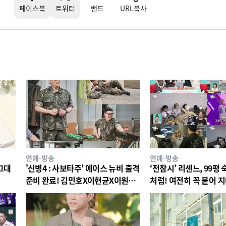
페이스북
트위터
밴드
URL복사
연예·방송
연예·방송
 그대
'신병4 : 사보타주' 에이스 뉴비 출격
‘전참시’ 리센느, 99평 
준비 완료! 김민호X이현균X이원정
처럼! 여전히 꼭 붙어 
첫 스틸 공개
‘러브버그’ 케미