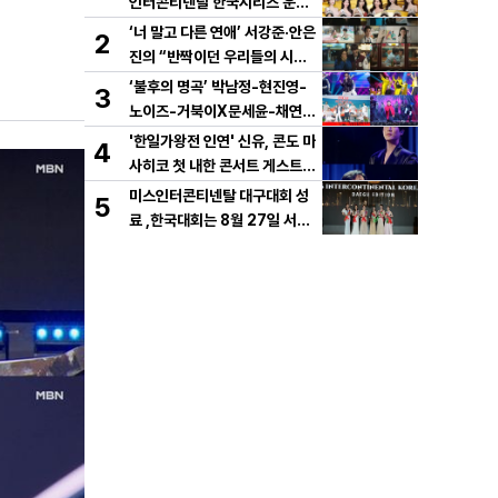
인터콘티넨탈 한국시리즈 운용
개시!
‘너 말고 다른 연애’ 서강준·안은
2
진의 “반짝이던 우리들의 시간”
10년 사랑 서사 드러났다! 1차
‘불후의 명곡’ 박남정-현진영-
3
설렘 티저 영상 공개!
노이즈-거북이X문세윤-채연,
이번엔 댄스 배틀이다! X세대
'한일가왕전 인연' 신유, 콘도 마
4
댄스 레전드 총출동! 댄스 본능
사히코 첫 내한 콘서트 게스트
깨운다!
지원사격! 깜짝 듀엣 '감동'
미스인터콘티넨탈 대구대회 성
5
료 ,한국대회는 8월 27일 서울
메리어트호텔 결선 개최.