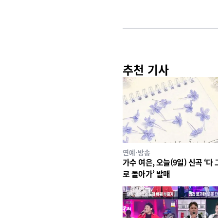
추천 기사
연예·방송
가수 여은, 오늘(9일) 신곡 ‘다
로 돌아가’ 발매