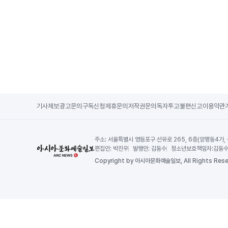
기사제보
광고문의
구독신청
제휴문의
저작권문의
독자투고
불편신고
이용약관
주소:
서울특별시 영등포구 선유로 265, 6층(양평동4가,
편집인:
박진우
발행인:
김동수
청소년보호책임자:
김동
Copy
right by 아시아문화예술일보,
All Rights Rese