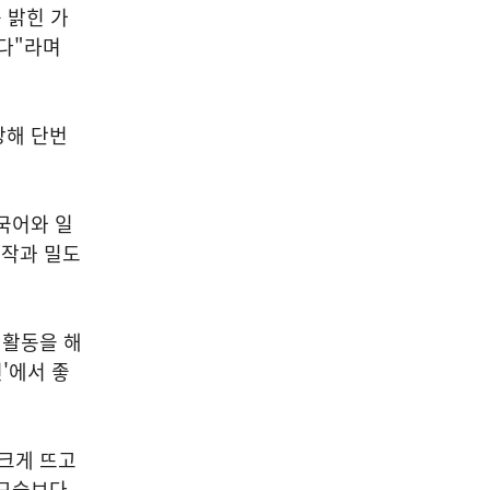
 밝힌 가
니다"라며
장해 단번
국어와 일
동작과 밀도
 활동을 해
'에서 좋
 크게 뜨고
 모습보다