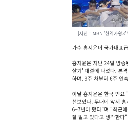
[사진 = MBN '현역가왕3'
가수 홍지윤이 국가대표급
홍지윤은 지난 24일 방송된
살기' 대결에 나섰다. 본
하며, 3주 차부터 6주 
이날 홍지윤은 한국 민요 '
선보였다. 무대에 앞서 홍
6~7년이 됐다"며 "최근
잘 알고 있다고 생각한다"