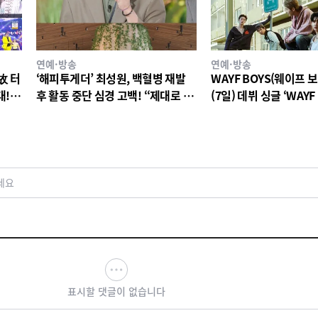
연예·방송
연예·방송
故 터
‘해피투게더’ 최성원, 백혈병 재발
WAYF BOYS(웨이프 보
대!
후 활동 중단 심경 고백! “제대로 서
(7일) 데뷔 싱글 ‘WAYF 
 이야
있지도 못해. 매우 매우 고통스러웠
전 세계 공개
다”
세요
표시할 댓글이 없습니다