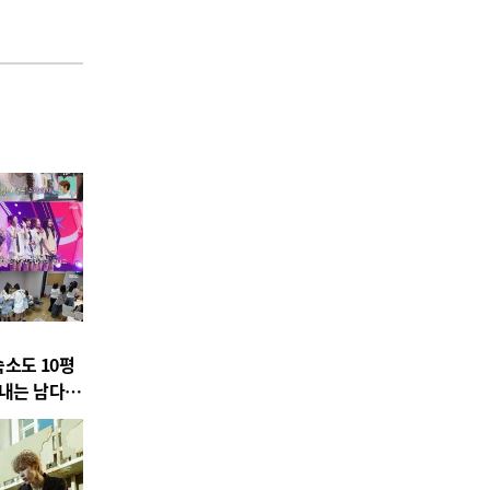
숙소도 10평
지내는 남다른