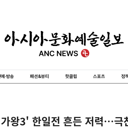
연예·방송
패션&뷰티
핫클립
스포츠
정
역가왕3' 한일전 흔든 저력…극