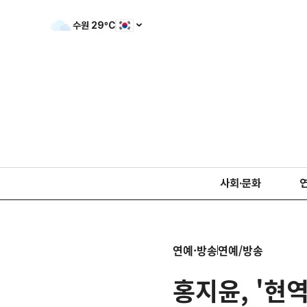
수원
29
ºC
사회·문화
연예·방송
연예/방송
홍지윤, '현