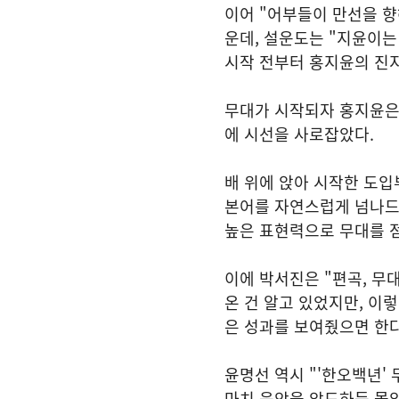
이어 "어부들이 만선을 향
운데, 설운도는 "지윤이는
시작 전부터 홍지윤의 진지
무대가 시작되자 홍지윤은
에 시선을 사로잡았다.
배 위에 앉아 시작한 도입
본어를 자연스럽게 넘나드
높은 표현력으로 무대를 
이에 박서진은 "편곡, 무
온 건 알고 있었지만, 이렇
은 성과를 보여줬으면 한다
윤명선 역시 "'한오백년'
마치 음악을 압도하듯 몰