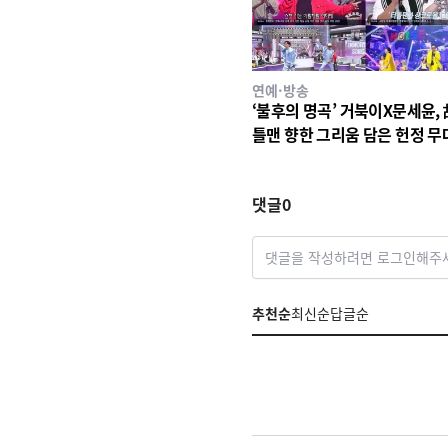
연예·방송
‘불후의 명곡’ 거북이X문세윤, 
틀맨 향한 그리움 담은 헌정 무
그 시절 청량 감성 소환한 ‘여름
기’로 최종 우승!
댓글
0
댓글을 작성하려면 로그인해주
추천순
최신순
답글순