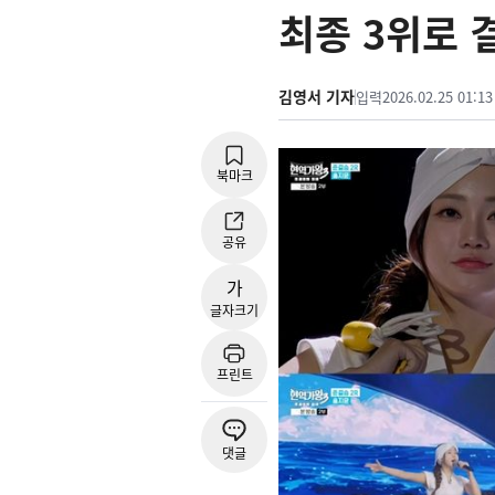
최종 3위로 
김영서 기자
입력
2026.02.25 01:13
북마크
공유
가
글자크기
프린트
댓글