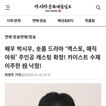
사회·문화
연예·방송
패션&뷰티
핫클립
연예·방송
연예/방송
배우 박시우, 숏폼 드라마 ‘엑스포, 매직
아워’ 주인공 캐스팅 확정! 카이스트 수재
이주한 役 낙점!
최영주 기자
입력
2025.11.16 23:37