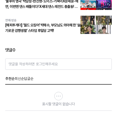
‘불후의 명곡’ 박남정-현진영-노이즈-거북이X문세윤-채
연, 이번엔 댄스 배틀이다! X세대 댄스 레전드 총출동! 댄
스 본능 깨운다!
연예·방송
[해피투게더] ‘월드 오징어’ 박해수, 부모님도 의아해 한 ‘슬
기로운 감빵생활’ 스타덤 후일담 고백!
댓글
0
댓글을 작성하려면 로그인해주세요
추천순
최신순
답글순
표시할 댓글이 없습니다