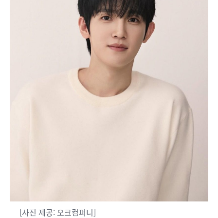
[사진 제공: 오크컴퍼니]