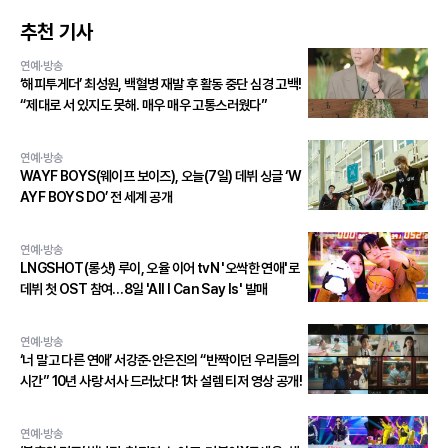
추천 기사
연예·방송
‘해피투게더’ 최성원, 백혈병 재발 후 활동 중단 심경 고백!
“제대로 서 있지도 못해. 매우 매우 고통스러웠다”
연예·방송
WAYF BOYS(웨이프 보이즈), 오늘(7일) 데뷔 싱글 ‘W
AYF BOYS DO’ 전 세계 공개
연예·방송
LNGSHOT(롱샷) 루이, 오율 이어 tvN '오싹한 연애'로
데뷔 첫 OST 참여…8일 'All I Can Say Is' 발매
연예·방송
‘너 말고 다른 연애’ 서강준·안은진의 “반짝이던 우리들의
시간” 10년 사랑 서사 드러났다! 1차 설렘 티저 영상 공개!
연예·방송