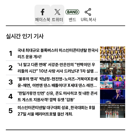
페이스북
트위터
밴드
URL복사
실시간 인기 기사
국내 최대규모 블록버스터 미스인터콘티넨탈 한국시
1
리즈 운용 개시!
‘너 말고 다른 연애’ 서강준·안은진의 “반짝이던 우
2
리들의 시간” 10년 사랑 서사 드러났다! 1차 설렘 티
저 영상 공개!
‘불후의 명곡’ 박남정-현진영-노이즈-거북이X문세
3
윤-채연, 이번엔 댄스 배틀이다! X세대 댄스 레전드
총출동! 댄스 본능 깨운다!
'한일가왕전 인연' 신유, 콘도 마사히코 첫 내한 콘서
4
트 게스트 지원사격! 깜짝 듀엣 '감동'
미스인터콘티넨탈 대구대회 성료 ,한국대회는 8월
5
27일 서울 메리어트호텔 결선 개최.