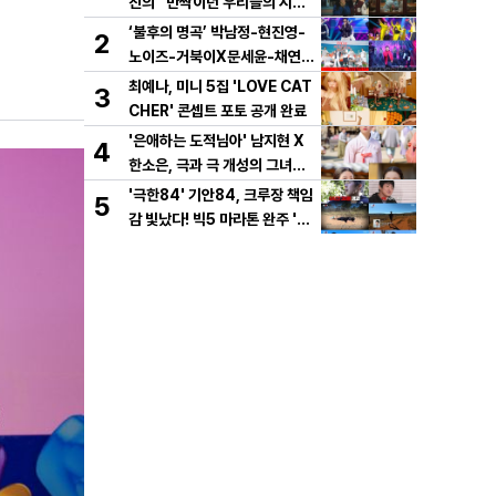
진의 “반짝이던 우리들의 시간”
10년 사랑 서사 드러났다! 1차
‘불후의 명곡’ 박남정-현진영-
2
설렘 티저 영상 공개!
노이즈-거북이X문세윤-채연,
이번엔 댄스 배틀이다! X세대
최예나, 미니 5집 'LOVE CAT
3
댄스 레전드 총출동! 댄스 본능
CHER' 콘셉트 포토 공개 완료
깨운다!
'은애하는 도적님아' 남지현 X
4
한소은, 극과 극 개성의 그녀들
이 온다! 시청자들의 연모를 부
'극한84' 기안84, 크루장 책임
5
를 두 여인의 활약은?
감 빛났다! 빅5 마라톤 완주 '인
간 승리'