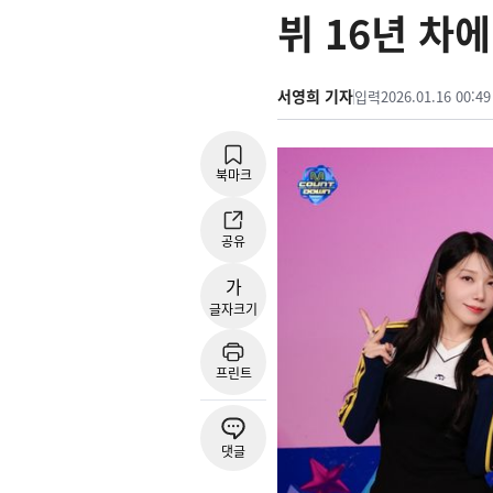
뷔 16년 차에
서영희 기자
입력
2026.01.16 00:49
북마크
공유
가
글자크기
프린트
댓글