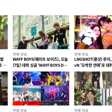
연예·방송
연예·방송
재발
WAYF BOYS(웨이프 보이즈), 오늘
LNGSHOT(롱샷) 루이,
로 서
(7일) 데뷔 싱글 ‘WAYF BOYS DO’
vN '오싹한 연애'로 데뷔
스러웠
전 세계 공개
여…8일 'All I Can Say
연예·방송
연예·방송