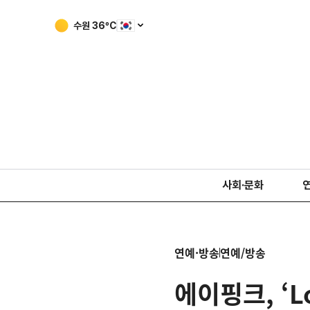
수원
36
ºC
사회·문화
연예·방송
연예/방송
에이핑크, ‘L