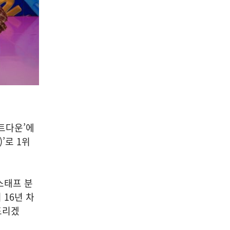
운트다운’에
)’로 1위
스태프 분
 16년 차
드리겠