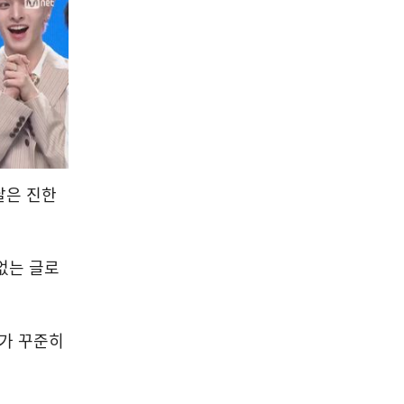
달은 진한
함없는 글로
수가 꾸준히