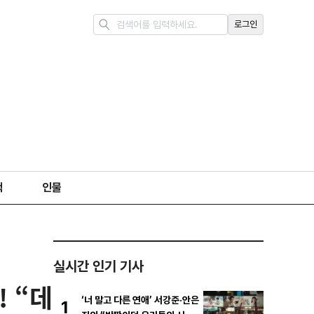
로그인
책
인물
실시간 인기 기사
! “데
‘너 말고 다른 연애’ 서강준·안은
1