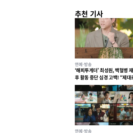
추천 기사
연예·방송
‘해피투게더’ 최성원, 백혈병 
후 활동 중단 심경 고백! “제대
있지도 못해. 매우 매우 고통
다”
연예·방송