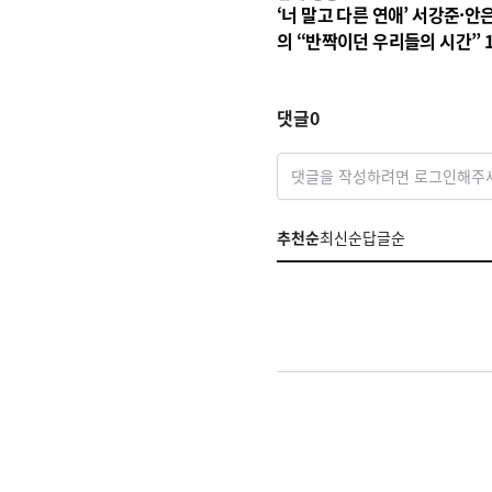
‘너 말고 다른 연애’ 서강준·안
의 “반짝이던 우리들의 시간” 
사랑 서사 드러났다! 1차 설렘
영상 공개!
댓글
0
댓글을 작성하려면 로그인해주
추천순
최신순
답글순