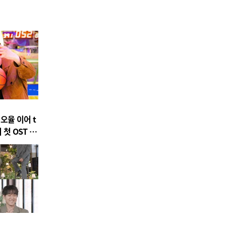
 오율 이어 t
 첫 OST 참
 Is' 발매