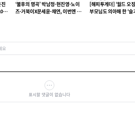
은진
‘불후의 명곡’ 박남정-현진영-노이
[해피투게더] ‘월드 오징
10년
즈-거북이X문세윤-채연, 이번엔 댄
부모님도 의아해 한 ‘슬
 티저
스 배틀이다! X세대 댄스 레전드 총
생활’ 스타덤 후일담 고
출동! 댄스 본능 깨운다!
세요
표시할 댓글이 없습니다