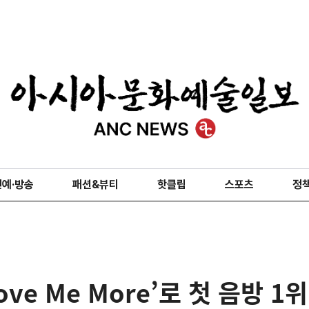
연예·방송
패션&뷰티
핫클립
스포츠
정
ove Me More’로 첫 음방 1위