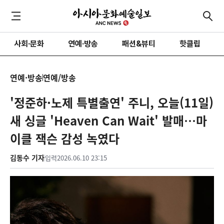
사회·문화
연예·방송
패션&뷰티
핫클립
연예·방송
연예/방송
'정준하·노제 특별출연' 주니, 오늘(11일)
새 싱글 'Heaven Can Wait' 발매…마
이클 잭슨 감성 녹였다
김동수 기자
입력
2026.06.10 23:15