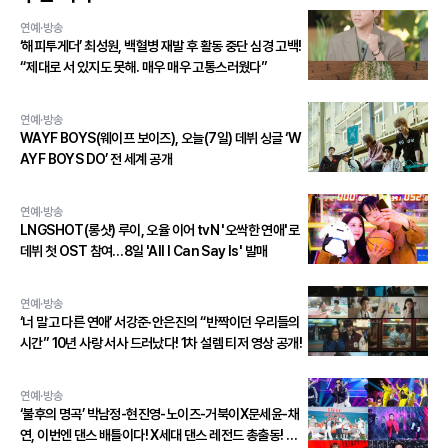
연예·방송
‘해피투게더’ 최성원, 백혈병 재발 후 활동 중단 심경 고백!
“제대로 서 있지도 못해. 매우 매우 고통스러웠다”
연예·방송
WAYF BOYS(웨이프 보이즈), 오늘(7일) 데뷔 싱글 ‘W
AYF BOYS DO’ 전 세계 공개
연예·방송
LNGSHOT(롱샷) 루이, 오율 이어 tvN '오싹한 연애'로
데뷔 첫 OST 참여…8일 'All I Can Say Is' 발매
연예·방송
‘너 말고 다른 연애’ 서강준·안은진의 “반짝이던 우리들의
시간” 10년 사랑 서사 드러났다! 1차 설렘 티저 영상 공개!
연예·방송
‘불후의 명곡’ 박남정-현진영-노이즈-거북이X문세윤-채
연, 이번엔 댄스 배틀이다! X세대 댄스 레전드 총출동! 댄