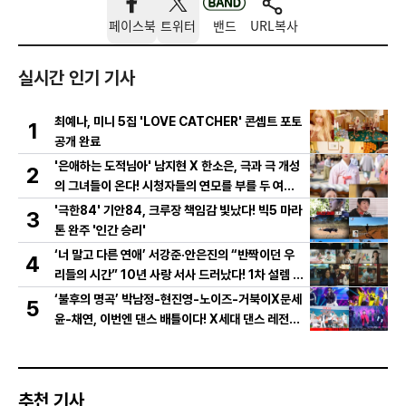
페이스북
트위터
밴드
URL복사
실시간 인기 기사
최예나, 미니 5집 'LOVE CATCHER' 콘셉트 포토
1
공개 완료
'은애하는 도적님아' 남지현 X 한소은, 극과 극 개성
2
의 그녀들이 온다! 시청자들의 연모를 부를 두 여인
의 활약은?
'극한84' 기안84, 크루장 책임감 빛났다! 빅5 마라
3
톤 완주 '인간 승리'
‘너 말고 다른 연애’ 서강준·안은진의 “반짝이던 우
4
리들의 시간” 10년 사랑 서사 드러났다! 1차 설렘 티
저 영상 공개!
‘불후의 명곡’ 박남정-현진영-노이즈-거북이X문세
5
윤-채연, 이번엔 댄스 배틀이다! X세대 댄스 레전드
총출동! 댄스 본능 깨운다!
추천 기사