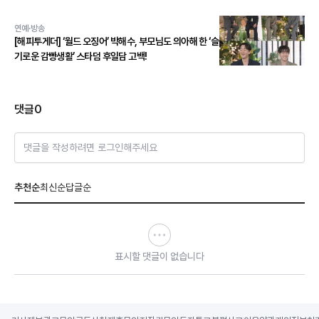
스 본능 깨운다!
연예·방송
[해피투게더] ‘월드 오징어’ 박해수, 부모님도 의아해 한 ‘슬
기로운 감빵생활’ 스타덤 후일담 고백!
댓글
0
댓글을 작성하려면 로그인해주세요
추천순
최신순
답글순
표시할 댓글이 없습니다