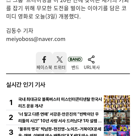
를 잡기 위해 무모한 도전을 벌이는 이야기를 담은 코
미디 영화로 오늘(3일) 개봉했다.
김동수 기자
meiyoboss@naver.com
페이스북
트위터
밴드
URL복사
실시간 인기 기사
국내 최대규모 블록버스터 미스인터콘티넨탈 한국시
1
리즈 운용 개시!
‘너 말고 다른 연애’ 서강준·안은진의 “반짝이던 우
2
리들의 시간” 10년 사랑 서사 드러났다! 1차 설렘 티
저 영상 공개!
‘불후의 명곡’ 박남정-현진영-노이즈-거북이X문세
3
윤-채연, 이번엔 댄스 배틀이다! X세대 댄스 레전드