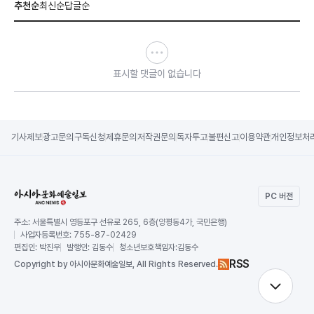
추천순
최신순
답글순
표시할 댓글이 없습니다
기사제보
광고문의
구독신청
제휴문의
저작권문의
독자투고
불편신고
이용약관
개인정보처
PC 버전
주소:
서울특별시 영등포구 선유로 265, 6층(양평동4가, 국민은행)
사업자등록번호:
755-87-02429
편집인:
박진우
발행인:
김동수
청소년보호책임자:
김동수
RSS
Copy
right by 아시아문화예술일보,
All Rights Reserved.