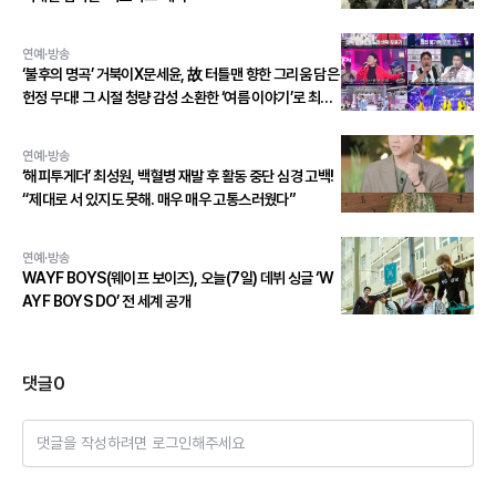
연예·방송
‘불후의 명곡’ 거북이X문세윤, 故 터틀맨 향한 그리움 담은
헌정 무대! 그 시절 청량 감성 소환한 ‘여름 이야기’로 최종
우승!
연예·방송
‘해피투게더’ 최성원, 백혈병 재발 후 활동 중단 심경 고백!
“제대로 서 있지도 못해. 매우 매우 고통스러웠다”
연예·방송
WAYF BOYS(웨이프 보이즈), 오늘(7일) 데뷔 싱글 ‘W
AYF BOYS DO’ 전 세계 공개
댓글
0
댓글을 작성하려면 로그인해주세요