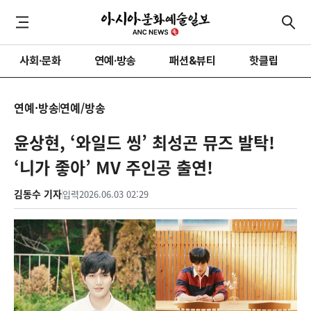
사회·문화
연예·방송
패션&뷰티
핫클립
연예·방송
연예/방송
윤상현, ‘와일드 씽’ 최성곤 뮤즈 발탁!
‘니가 좋아’ MV 주인공 출연!
김동수 기자
입력
2026.06.03 02:29