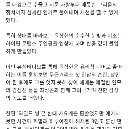
를 배경으로 수줍고 서툰 사랑부터 애틋한 그리움의
정서까지 섬세한 연기로 풀어내며 시선을 뗄 수 없게
했다.
특히 상대를 바라보는 윤상현의 순수한 눈빛과 미소는
하이틴 로맨스 주인공을 연상케 하며 한층 깊이 몰입
하게 만들었다.
이번 뮤직비디오를 통해 윤상현은 유리창 너머로 좋아
하는 이를 훔쳐보던 두근거리는 첫 만남의 순간, 성인
이 된 후에도 그를 잊지 못해 찾아 헤매는 애절한 연모
의 감정선 등을 최성곤과 함께 그려나가며 진한 감성
의 농도를 더했다.
한편 '와일드 씽'은 한때 가요계를 휩쓸었지만 예기치
못한 사건에 휘말려 하루아침에 해체된 3인조 혼성 댄
스 그룹 '트라이앵글'이 20년 만에 찾아온 재기의 기회