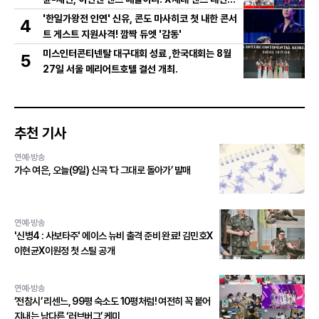
총출동! 댄스 본능 깨운다!
'한일가왕전 인연' 신유, 콘도 마사히코 첫 내한 콘서
4
트 게스트 지원사격! 깜짝 듀엣 '감동'
미스인터콘티넨탈 대구대회 성료 ,한국대회는 8월
5
27일 서울 메리어트호텔 결선 개최.
추천 기사
연예·방송
가수 여은, 오늘(9일) 신곡 ‘다 그대로 돌아가’ 발매
연예·방송
'신병4 : 사보타주' 에이스 뉴비 출격 준비 완료! 김민호X
이현균X이원정 첫 스틸 공개
연예·방송
‘전참시’ 리센느, 99평 숙소도 10평처럼! 여전히 꼭 붙어
지내는 남다른 ‘러브버그’ 케미