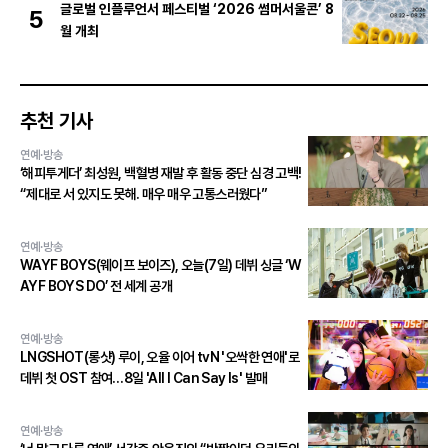
총출동! 댄스 본능 깨운다!
글로벌 인플루언서 페스티벌 ‘2026 썸머서울콘’ 8
5
월 개최
추천 기사
연예·방송
‘해피투게더’ 최성원, 백혈병 재발 후 활동 중단 심경 고백!
“제대로 서 있지도 못해. 매우 매우 고통스러웠다”
연예·방송
WAYF BOYS(웨이프 보이즈), 오늘(7일) 데뷔 싱글 ‘W
AYF BOYS DO’ 전 세계 공개
연예·방송
LNGSHOT(롱샷) 루이, 오율 이어 tvN '오싹한 연애'로
데뷔 첫 OST 참여…8일 'All I Can Say Is' 발매
연예·방송