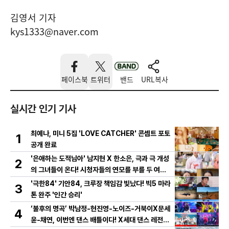
김영서 기자
kys1333@naver.com
페이스북
트위터
밴드
URL복사
실시간 인기 기사
최예나, 미니 5집 'LOVE CATCHER' 콘셉트 포토
1
공개 완료
'은애하는 도적님아' 남지현 X 한소은, 극과 극 개성
2
의 그녀들이 온다! 시청자들의 연모를 부를 두 여인
의 활약은?
'극한84' 기안84, 크루장 책임감 빛났다! 빅5 마라
3
톤 완주 '인간 승리'
‘불후의 명곡’ 박남정-현진영-노이즈-거북이X문세
4
윤-채연, 이번엔 댄스 배틀이다! X세대 댄스 레전드