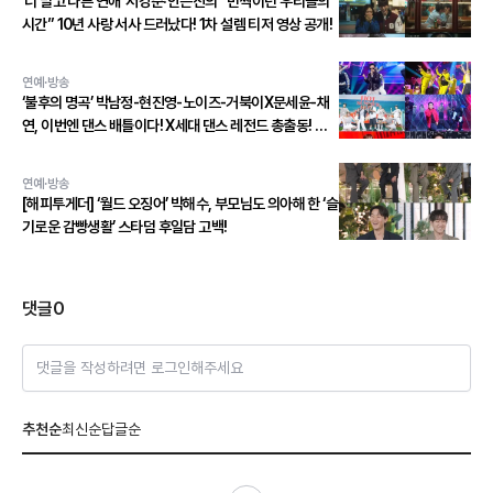
‘너 말고 다른 연애’ 서강준·안은진의 “반짝이던 우리들의
시간” 10년 사랑 서사 드러났다! 1차 설렘 티저 영상 공개!
연예·방송
‘불후의 명곡’ 박남정-현진영-노이즈-거북이X문세윤-채
연, 이번엔 댄스 배틀이다! X세대 댄스 레전드 총출동! 댄
스 본능 깨운다!
연예·방송
[해피투게더] ‘월드 오징어’ 박해수, 부모님도 의아해 한 ‘슬
기로운 감빵생활’ 스타덤 후일담 고백!
댓글
0
댓글을 작성하려면 로그인해주세요
추천순
최신순
답글순