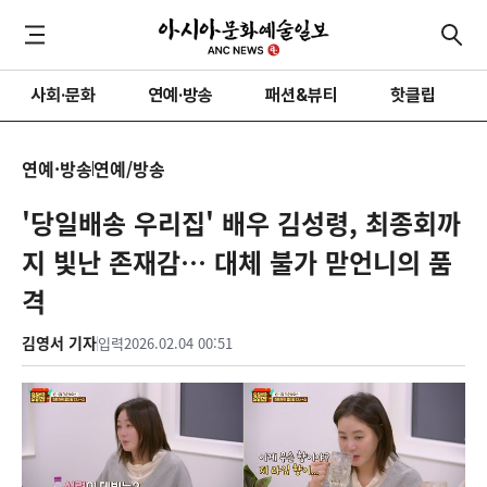
사회·문화
연예·방송
패션&뷰티
핫클립
연예·방송
연예/방송
'당일배송 우리집' 배우 김성령, 최종회까
지 빛난 존재감… 대체 불가 맏언니의 품
격
김영서 기자
입력
2026.02.04 00:51