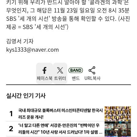
키기 위해 우리가 반드시 알아야 할 '콜라겐의 과학'은
무엇인지, 그 해답은 11월 23일 일요일 오전 8시 35분
SBS '세 개의 시선' 방송을 통해 확인할 수 있다. (사진
제공 = SBS '세 개의 시선')
김영서 기자
kys1333@naver.com
페이스북
트위터
밴드
URL복사
실시간 인기 기사
국내 최대규모 블록버스터 미스인터콘티넨탈 한국시
1
리즈 운용 개시!
‘너 말고 다른 연애’ 서강준·안은진의 “반짝이던 우
2
리들의 시간” 10년 사랑 서사 드러났다! 1차 설렘 티