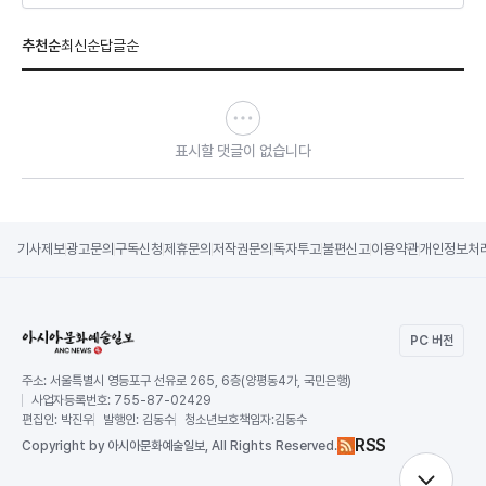
추천순
최신순
답글순
표시할 댓글이 없습니다
기사제보
광고문의
구독신청
제휴문의
저작권문의
독자투고
불편신고
이용약관
개인정보처
PC 버전
주소:
서울특별시 영등포구 선유로 265, 6층(양평동4가, 국민은행)
사업자등록번호:
755-87-02429
편집인:
박진우
발행인:
김동수
청소년보호책임자:
김동수
RSS
Copy
right by 아시아문화예술일보,
All Rights Reserved.