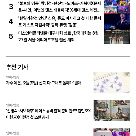
저 영상 공개!
‘불후의 명곡’ 박남정-현진영-노이즈-거북이X문세
3
윤-채연, 이번엔 댄스 배틀이다! X세대 댄스 레전드
총출동! 댄스 본능 깨운다!
'한일가왕전 인연' 신유, 콘도 마사히코 첫 내한 콘서
4
트 게스트 지원사격! 깜짝 듀엣 '감동'
미스인터콘티넨탈 대구대회 성료 ,한국대회는 8월
5
27일 서울 메리어트호텔 결선 개최.
추천 기사
연예·방송
가수 여은, 오늘(9일) 신곡 ‘다 그대로 돌아가’ 발매
연예·방송
'신병4 : 사보타주' 에이스 뉴비 출격 준비 완료! 김민호X
이현균X이원정 첫 스틸 공개
연예·방송