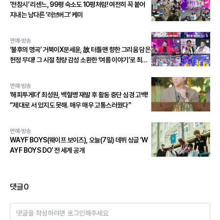
‘전참시’ 리센느, 99평 숙소도 10평처럼! 여전히 꼭 붙어
지내는 남다른 ‘러브버그’ 케미
연예·방송
‘불후의 명곡’ 거북이X문세윤, 故 터틀맨 향한 그리움 담은
헌정 무대! 그 시절 청량 감성 소환한 ‘여름 이야기’로 최종
우승!
연예·방송
‘해피투게더’ 최성원, 백혈병 재발 후 활동 중단 심경 고백!
“제대로 서 있지도 못해. 매우 매우 고통스러웠다”
연예·방송
WAYF BOYS(웨이프 보이즈), 오늘(7일) 데뷔 싱글 ‘W
AYF BOYS DO’ 전 세계 공개
댓글
0
댓글을 작성하려면 로그인해주세요