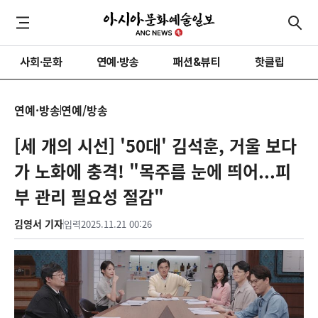
사회·문화
연예·방송
패션&뷰티
핫클립
연예·방송
연예/방송
[세 개의 시선] '50대' 김석훈, 거울 보다
가 노화에 충격! "목주름 눈에 띄어...피
부 관리 필요성 절감"
김영서 기자
입력
2025.11.21 00:26