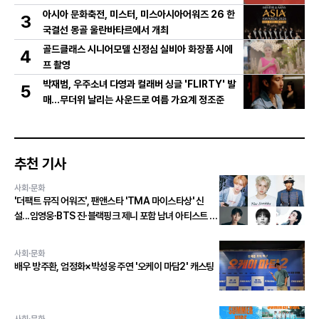
아시아 문화축전, 미스터, 미스아시아어워즈 26 한
3
국결선 몽골 울란바타르에서 개최
골드클래스 시니어모델 신정심 실비아 화장품 시에
4
프 촬영
박재범, 우주소녀 다영과 컬래버 싱글 'FLIRTY' 발
5
매…무더위 날리는 사운드로 여름 가요계 정조준
추천 기사
사회·문화
'더팩트 뮤직 어워즈', 팬앤스타 'TMA 마이스타상' 신
설...임영웅∙BTS 진∙블랙핑크 제니 포함 남녀 아티스트 상
위 20인 결선 투표 진출!
사회·문화
배우 방주환, 엄정화×박성웅 주연 '오케이 마담2' 캐스팅