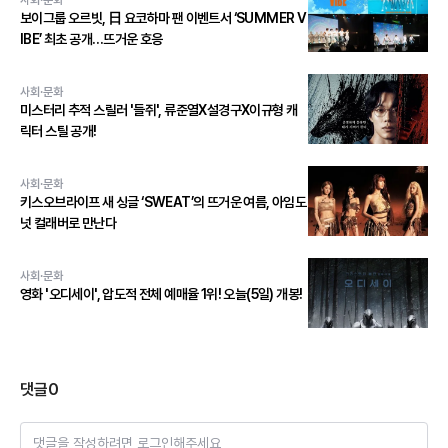
사회·문화
보이그룹 오르빗, 日 요코하마 팬 이벤트서 ‘SUMMER V
IBE’ 최초 공개…뜨거운 호응
사회·문화
미스터리 추적 스릴러 '들쥐', 류준열X설경구X이규형 캐
릭터 스틸 공개!
사회·문화
키스오브라이프 새 싱글 ‘SWEAT’의 뜨거운 여름, 아임도
넛 컬래버로 만난다
사회·문화
영화 '오디세이', 압도적 전체 예매율 1위! 오늘(5일) 개봉!
댓글
0
댓글을 작성하려면 로그인해주세요