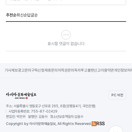
추천순
최신순
답글순
표시할 댓글이 없습니다
기사제보
광고문의
구독신청
제휴문의
저작권문의
독자투고
불편신고
이용약관
개인정보처
PC 버전
주소:
서울특별시 영등포구 선유로 265, 6층(양평동4가, 국민은행)
사업자등록번호:
755-87-02429
편집인:
박진우
발행인:
김동수
청소년보호책임자:
김동수
RSS
Copy
right by 아시아문화예술일보,
All Rights Reserved.