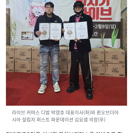
라이브 커머스 디밥 박영호 대표이사(좌)와 퀸오브더아
시아 설립자 퍼스트 파운데이션 김요셉 의장(우)