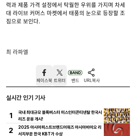
력과 제품 가격 설정에서 탁월한 우위를 가지며 차세
대 라이브 커머스 마켓에서 태풍의 눈으로 등장할 조
짐으로 보인다.
최 라파엘
페이스북
트위터
밴드
URL복사
실시간 인기 기사
국내 최대규모 블록버스터 미스인터콘티넨탈 한국시
1
리즈 운용 개시!
2025 아시아퍼스트브랜드어워즈 아시아바이오 리
2
서치부문 한국 KBT가 수상