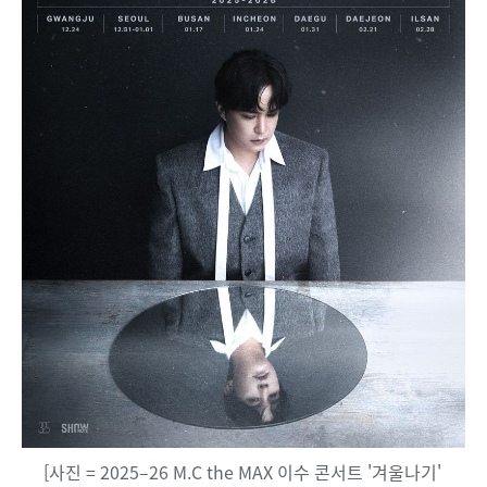
[사진 = 2025–26 M.C the MAX 이수 콘서트 '겨울나기'