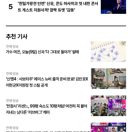
'한일가왕전 인연' 신유, 콘도 마사히코 첫 내한 콘서
5
트 게스트 지원사격! 깜짝 듀엣 '감동'
추천 기사
연예·방송
가수 여은, 오늘(9일) 신곡 ‘다 그대로 돌아가’ 발매
연예·방송
'신병4 : 사보타주' 에이스 뉴비 출격 준비 완료! 김민호X
이현균X이원정 첫 스틸 공개
연예·방송
‘전참시’ 리센느, 99평 숙소도 10평처럼! 여전히 꼭 붙어
지내는 남다른 ‘러브버그’ 케미
연예·방송