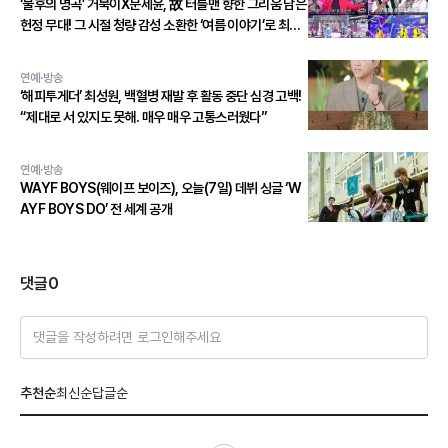
‘불후의 명곡’ 거북이X문세윤, 故 터틀맨 향한 그리움 담은
헌정 무대! 그 시절 청량 감성 소환한 ‘여름 이야기’로 최종
우승!
연예·방송
‘해피투게더’ 최성원, 백혈병 재발 후 활동 중단 심경 고백!
“제대로 서 있지도 못해. 매우 매우 고통스러웠다”
연예·방송
WAYF BOYS(웨이프 보이즈), 오늘(7일) 데뷔 싱글 ‘W
AYF BOYS DO’ 전 세계 공개
댓글
0
댓글을 작성하려면 로그인해주세요
추천순
최신순
답글순