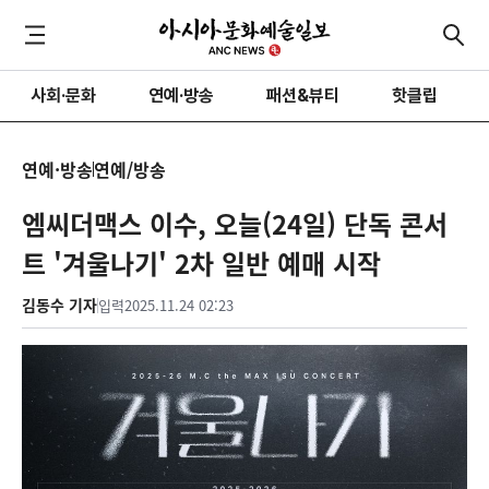
사회·문화
연예·방송
패션&뷰티
핫클립
연예·방송
연예/방송
엠씨더맥스 이수, 오늘(24일) 단독 콘서
트 '겨울나기' 2차 일반 예매 시작
김동수 기자
입력
2025.11.24 02:23