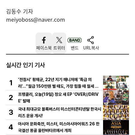
김동수 기자
meiyoboss@naver.com
페이스북
트위터
밴드
URL복사
실시간 인기 기사
‘전참시’ 황재균, 22년 지기 매니저에 ‘특급 의
1
리’...“월급 150만원 벌 때도, 가장 힘들 때 월세 대
신 내줘” 미담 大방출
프랭클리, 오늘(19일) 정오 새 EP ‘OVER//DRIV
2
E’ 발매
국내 최대규모 블록버스터 미스인터콘티넨탈 한국시
3
리즈 운용 개시!
아시아 문화축전, 미스터, 미스아시아어워즈 26 한
4
국결선 몽골 울란바타르에서 개최