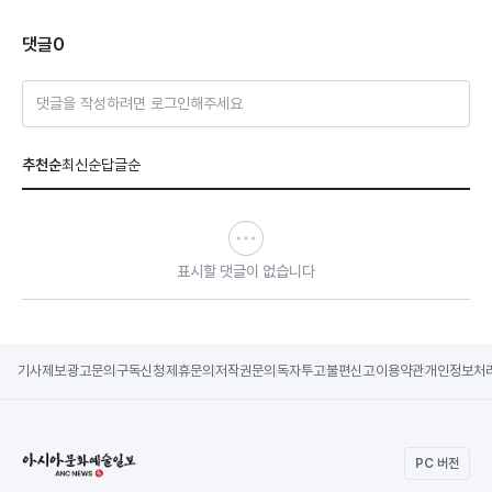
댓글
0
댓글을 작성하려면 로그인해주세요
추천순
최신순
답글순
표시할 댓글이 없습니다
기사제보
광고문의
구독신청
제휴문의
저작권문의
독자투고
불편신고
이용약관
개인정보처
PC 버전