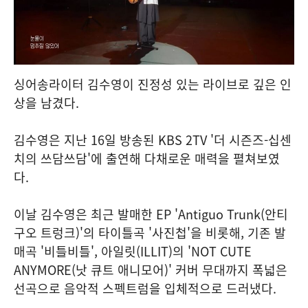
싱어송라이터 김수영이 진정성 있는 라이브로 깊은 인
상을 남겼다.
김수영은 지난 16일 방송된 KBS 2TV '더 시즌즈-십센
치의 쓰담쓰담'에 출연해 다채로운 매력을 펼쳐보였
다.
이날 김수영은 최근 발매한 EP 'Antiguo Trunk(안티
구오 트렁크)'의 타이틀곡 '사진첩'을 비롯해, 기존 발
매곡 '비틀비틀', 아일릿(ILLIT)의 'NOT CUTE
ANYMORE(낫 큐트 애니모어)' 커버 무대까지 폭넓은
선곡으로 음악적 스펙트럼을 입체적으로 드러냈다.