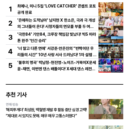
최예나, 미니 5집 'LOVE CATCHER' 콘셉트 포토
1
공개 완료
'은애하는 도적님아' 남지현 X 한소은, 극과 극 개성
2
의 그녀들이 온다! 시청자들의 연모를 부를 두 여인
의 활약은?
'극한84' 기안84, 크루장 책임감 빛났다! 빅5 마라
3
톤 완주 '인간 승리'
‘너 말고 다른 연애’ 서강준·안은진의 “반짝이던 우
4
리들의 시간” 10년 사랑 서사 드러났다! 1차 설렘 티
저 영상 공개!
‘불후의 명곡’ 박남정-현진영-노이즈-거북이X문세
5
윤-채연, 이번엔 댄스 배틀이다! X세대 댄스 레전드
총출동! 댄스 본능 깨운다!
추천 기사
연예·방송
‘해피투게더’ 최성원, 백혈병 재발 후 활동 중단 심경 고백!
“제대로 서 있지도 못해. 매우 매우 고통스러웠다”