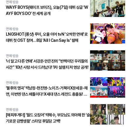
연예·방송
WAYF BOYS(웨이프 보이즈), 오늘(7일) 데뷔 싱글 ‘W
AYF BOYS DO’ 전 세계 공개
연예·방송
LNGSHOT(롱샷) 루이, 오율 이어 tvN '오싹한 연애'로
데뷔 첫 OST 참여…8일 'All I Can Say Is' 발매
연예·방송
‘너 말고 다른 연애’ 서강준·안은진의 “반짝이던 우리들의
시간” 10년 사랑 서사 드러났다! 1차 설렘 티저 영상 공개!
연예·방송
‘불후의 명곡’ 박남정-현진영-노이즈-거북이X문세윤-채
연, 이번엔 댄스 배틀이다! X세대 댄스 레전드 총출동! 댄
스 본능 깨운다!
연예·방송
[해피투게더] ‘월드 오징어’ 박해수, 부모님도 의아해 한 ‘슬
기로운 감빵생활’ 스타덤 후일담 고백!