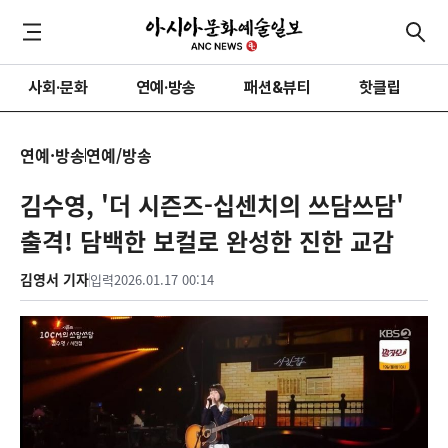
사회·문화
연예·방송
패션&뷰티
핫클립
연예·방송
연예/방송
김수영, '더 시즌즈-십센치의 쓰담쓰담'
출격! 담백한 보컬로 완성한 진한 교감
김영서 기자
입력
2026.01.17 00:14