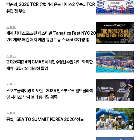
박준의, 2026 TCR 유럽 4라운드 레이스2 우승…TCR
유럽 첫 우승
스포츠
세계 최대 스포츠 팬 페스티벌 ‘Fanatics Fest NYC 20
26’ 개최! 애런 저지·케빈 듀란트 등 스타 500여 명 총출
동
스포츠
‘2026 제24회 CMAS 세계핀수영선수권대회’ 화려한
개막! 6일간의 대장정 돌입
스포츠
스포츠클라이밍 이도현, '2026 인스부르크 월드클라이
밍 시리즈' 남자 볼더 동메달 획득
스포츠
몽벨, 'SEA TO SUMMIT KOREA 2026' 성료