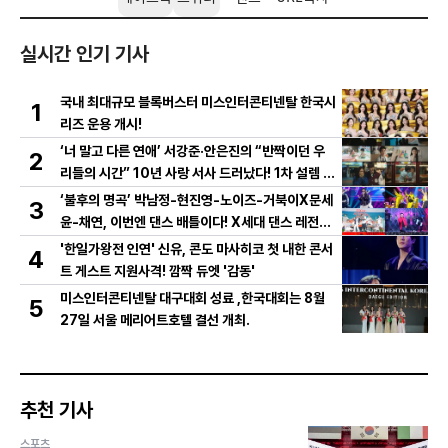
실시간 인기 기사
국내 최대규모 블록버스터 미스인터콘티넨탈 한국시
1
리즈 운용 개시!
‘너 말고 다른 연애’ 서강준·안은진의 “반짝이던 우
2
리들의 시간” 10년 사랑 서사 드러났다! 1차 설렘 티
저 영상 공개!
‘불후의 명곡’ 박남정-현진영-노이즈-거북이X문세
3
윤-채연, 이번엔 댄스 배틀이다! X세대 댄스 레전드
총출동! 댄스 본능 깨운다!
'한일가왕전 인연' 신유, 콘도 마사히코 첫 내한 콘서
4
트 게스트 지원사격! 깜짝 듀엣 '감동'
미스인터콘티넨탈 대구대회 성료 ,한국대회는 8월
5
27일 서울 메리어트호텔 결선 개최.
추천 기사
스포츠