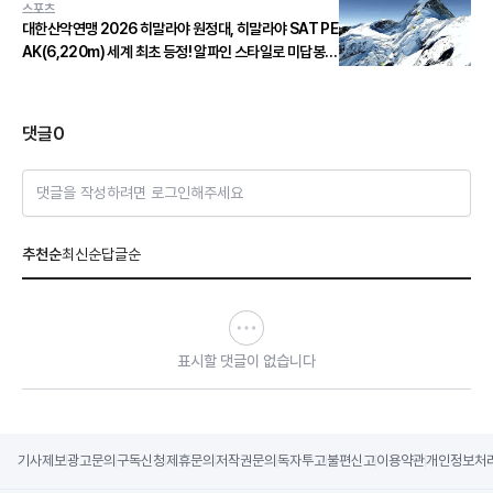
스포츠
대한산악연맹 2026 히말라야 원정대, 히말라야 SAT PE
AK(6,220m) 세계 최초 등정! 알파인 스타일로 미답봉
개척!
댓글
0
댓글을 작성하려면 로그인해주세요
추천순
최신순
답글순
표시할 댓글이 없습니다
기사제보
광고문의
구독신청
제휴문의
저작권문의
독자투고
불편신고
이용약관
개인정보처