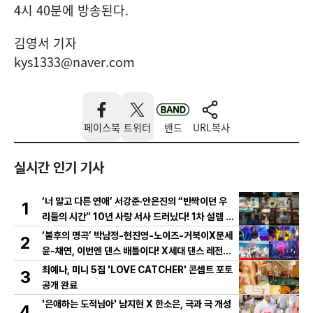
4시 40분에 방송된다.
김영서 기자
kys1333@naver.com
페이스북
트위터
밴드
URL복사
실시간 인기 기사
‘너 말고 다른 연애’ 서강준·안은진의 “반짝이던 우
1
리들의 시간” 10년 사랑 서사 드러났다! 1차 설렘 티
저 영상 공개!
‘불후의 명곡’ 박남정-현진영-노이즈-거북이X문세
2
윤-채연, 이번엔 댄스 배틀이다! X세대 댄스 레전드
총출동! 댄스 본능 깨운다!
최예나, 미니 5집 'LOVE CATCHER' 콘셉트 포토
3
공개 완료
'은애하는 도적님아' 남지현 X 한소은, 극과 극 개성
4