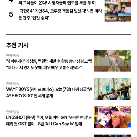
의 그녀들이 온다! 시청자들의 연모를 부를 두 여인
의 활약은?
'극한84' 기안84, 크루장 책임감 빛났다! 빅5 마라
5
톤 완주 '인간 승리'
추천 기사
연예·방송
‘해피투게더’ 최성원, 백혈병 재발 후 활동 중단 심경 고백!
“제대로 서 있지도 못해. 매우 매우 고통스러웠다”
연예·방송
WAYF BOYS(웨이프 보이즈), 오늘(7일) 데뷔 싱글 ‘W
AYF BOYS DO’ 전 세계 공개
연예·방송
LNGSHOT(롱샷) 루이, 오율 이어 tvN '오싹한 연애'로
데뷔 첫 OST 참여…8일 'All I Can Say Is' 발매