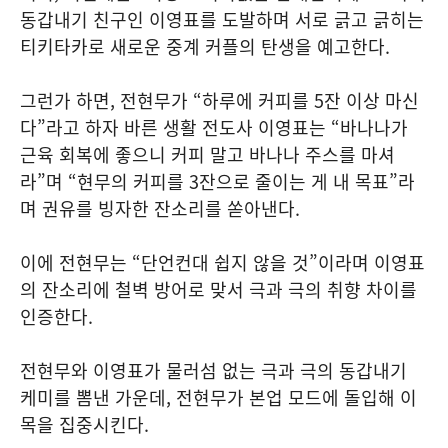
동갑내기 친구인 이영표를 도발하며 서로 긁고 긁히는
티키타카로 새로운 중계 커플의 탄생을 예고한다.
그런가 하면, 전현무가 “하루에 커피를 5잔 이상 마신
다”라고 하자 바른 생활 전도사 이영표는 “바나나가
근육 회복에 좋으니 커피 말고 바나나 주스를 마셔
라”며 “현무의 커피를 3잔으로 줄이는 게 내 목표”라
며 권유를 빙자한 잔소리를 쏟아낸다.
이에 전현무는 “단언컨대 쉽지 않을 것”이라며 이영표
의 잔소리에 철벽 방어로 맞서 극과 극의 취향 차이를
인증한다.
전현무와 이영표가 물러섬 없는 극과 극의 동갑내기
케미를 뽐낸 가운데, 전현무가 본업 모드에 돌입해 이
목을 집중시킨다.