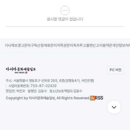
표시할 댓글이 없습니다
기사제보
광고문의
구독신청
제휴문의
저작권문의
독자투고
불편신고
이용약관
개인정보처
PC 버전
주소:
서울특별시 영등포구 선유로 265, 6층(양평동4가, 국민은행)
사업자등록번호:
755-87-02429
편집인:
박진우
발행인:
김동수
청소년보호책임자:
김동수
RSS
Copy
right by 아시아문화예술일보,
All Rights Reserved.