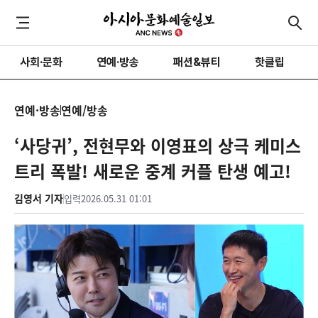
사회·문화
연예·방송
패션&뷰티
핫클립
연예·방송
연예/방송
‘사당귀’, 전현무와 이영표의 상극 케미스
트리 폭발! 새로운 중계 커플 탄생 예고!
김영서 기자
입력
2026.05.31 01:01