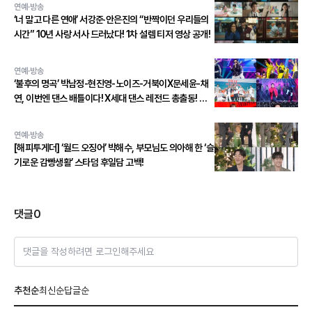
연예·방송
‘너 말고 다른 연애’ 서강준·안은진의 “반짝이던 우리들의
시간” 10년 사랑 서사 드러났다! 1차 설렘 티저 영상 공개!
연예·방송
‘불후의 명곡’ 박남정-현진영-노이즈-거북이X문세윤-채
연, 이번엔 댄스 배틀이다! X세대 댄스 레전드 총출동! 댄
스 본능 깨운다!
연예·방송
[해피투게더] ‘월드 오징어’ 박해수, 부모님도 의아해 한 ‘슬
기로운 감빵생활’ 스타덤 후일담 고백!
댓글
0
댓글을 작성하려면 로그인해주세요
추천순
최신순
답글순