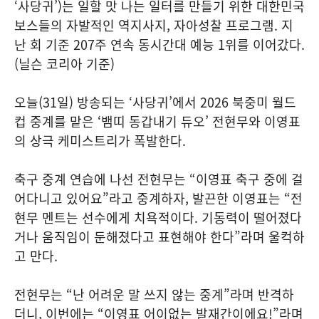
‘사당귀’)는 일할 맛 나는 일터를 만들기 위한 대한민국
보스들의 자발적인 역지사지, 자아성찰 프로그램. 지
난 회 기준 207주 연속 동시간대 예능 1위를 이어갔다.
(닐슨 코리아 기준)
오늘(31일) 방송되는 ‘사당귀’에서 2026 북중미 월드
컵 중계를 맡은 ‘뱀띠 동갑내기 듀오’ 전현무와 이영표
의 상극 케미스트리가 폭발한다.
축구 중계 연습에 나선 전현무는 “이영표 축구 중에 걸
어다니고 있어요”라고 중계하자, 발끈한 이영표는 “전
현무 멘트는 선수에게 치욕적이다. 기동력이 떨어졌다
거나 움직임이 둔해졌다고 표현해야 한다”라며 울컥하
고 만다.
전현무는 “난 어려운 말 쓰지 않는 중계”라며 반격하
더니, 이번에는 “이영표 어이없는 발재간이에요!”라며