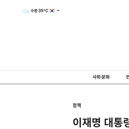
수원
35
ºC
사회·문화
정책
이재명 대통령