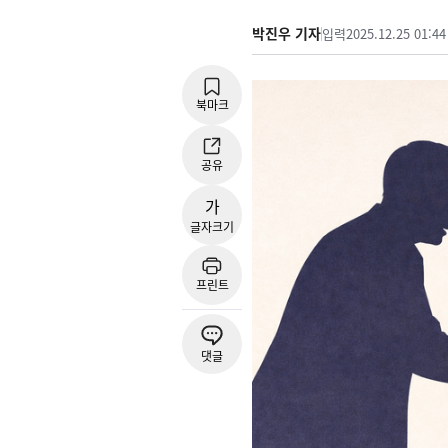
박진우 기자
입력
2025.12.25 01:44
북마크
공유
가
글자크기
프린트
댓글