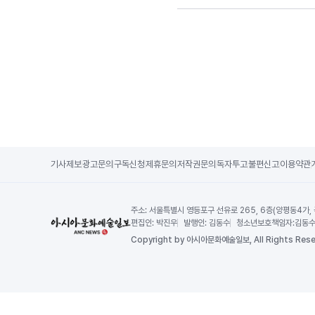
기사제보
광고문의
구독신청
제휴문의
저작권문의
독자투고
불편신고
이용약관
주소:
서울특별시 영등포구 선유로 265, 6층(양평동4가,
편집인:
박진우
발행인:
김동수
청소년보호책임자:
김동
Copy
right by 아시아문화예술일보,
All Rights Rese