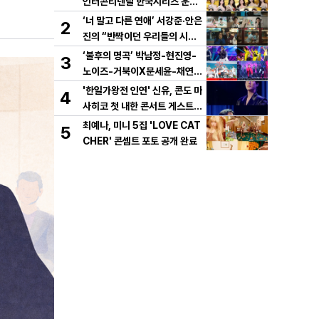
인터콘티넨탈 한국시리즈 운용
개시!
‘너 말고 다른 연애’ 서강준·안은
2
진의 “반짝이던 우리들의 시간”
10년 사랑 서사 드러났다! 1차
‘불후의 명곡’ 박남정-현진영-
3
설렘 티저 영상 공개!
노이즈-거북이X문세윤-채연,
이번엔 댄스 배틀이다! X세대
'한일가왕전 인연' 신유, 콘도 마
4
댄스 레전드 총출동! 댄스 본능
사히코 첫 내한 콘서트 게스트
깨운다!
지원사격! 깜짝 듀엣 '감동'
최예나, 미니 5집 'LOVE CAT
5
CHER' 콘셉트 포토 공개 완료