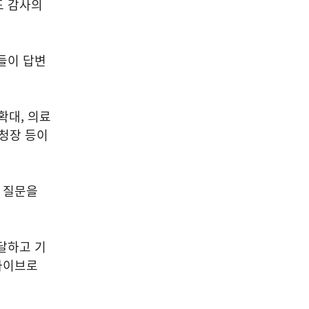
도 감사의
들이 답변
확대, 의료
병청장 등이
한 질문을
달하고 기
이파이브로