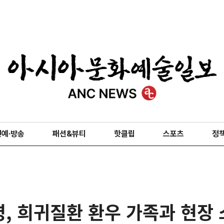
연예·방송
패션&뷰티
핫클립
스포츠
정
, 희귀질환 환우 가족과 현장