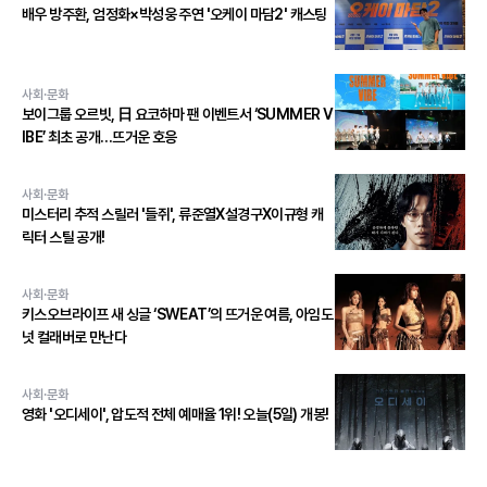
배우 방주환, 엄정화×박성웅 주연 '오케이 마담2' 캐스팅
사회·문화
보이그룹 오르빗, 日 요코하마 팬 이벤트서 ‘SUMMER V
IBE’ 최초 공개…뜨거운 호응
사회·문화
미스터리 추적 스릴러 '들쥐', 류준열X설경구X이규형 캐
릭터 스틸 공개!
사회·문화
키스오브라이프 새 싱글 ‘SWEAT’의 뜨거운 여름, 아임도
넛 컬래버로 만난다
사회·문화
영화 '오디세이', 압도적 전체 예매율 1위! 오늘(5일) 개봉!