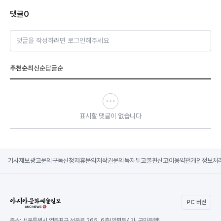
댓글
0
댓글을 작성하려면 로그인해주세요
추천순
최신순
답글순
표시할 댓글이 없습니다
기사제보
광고문의
구독신청
제휴문의
저작권문의
독자투고
불편신고
이용약관
개인정보처
PC 버전
주소:
서울특별시 영등포구 선유로 265, 6층(양평동4가, 국민은행)