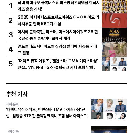
국내 최대규모 블록버스터 미스인터콘티넨탈 한국시
1
리즈 운용 개시!
2025 아시아퍼스트브랜드어워즈 아시아바이오 리
2
서치부문 한국 KBT가 수상
아시아 문화축전, 미스터, 미스아시아어워즈 26 한
3
국결선 몽골 울란바타르에서 개최
골드클래스 시니어모델 신정심 실비아 화장품 시에
4
프 촬영
'더팩트 뮤직 어워즈', 팬앤스타 'TMA 마이스타상'
5
신설...임영웅∙BTS 진∙블랙핑크 제니 포함 남녀 아
티스트 상위 20인 결선 투표 진출!
추천 기사
사회·문화
'더팩트 뮤직 어워즈', 팬앤스타 'TMA 마이스타상' 신
설...임영웅∙BTS 진∙블랙핑크 제니 포함 남녀 아티스트 상
위 20인 결선 투표 진출!
사회·문화