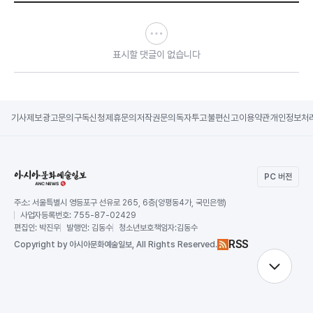
표시할 댓글이 없습니다
기사제보
광고문의
구독신청
제휴문의
저작권문의
독자투고
불편신고
이용약관
개인정보처
PC 버전
주소:
서울특별시 영등포구 선유로 265, 6층(양평동4가, 국민은행)
사업자등록번호:
755-87-02429
편집인:
박진우
발행인:
김동수
청소년보호책임자:
김동수
RSS
Copy
right by 아시아문화예술일보,
All Rights Reserved.