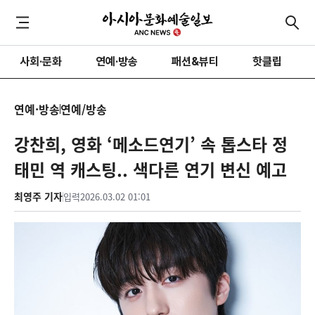
사회·문화
연예·방송
패션&뷰티
핫클립
연예·방송
연예/방송
강찬희, 영화 ‘메소드연기’ 속 톱스타 정
태민 역 캐스팅.. 색다른 연기 변신 예고
최영주 기자
입력
2026.03.02 01:01