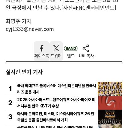
일 극장에서 만날 수 있다.[사진=FNC엔터테인먼트]
최영주 기자
cyj1333@naver.com
페이스북
트위터
밴드
URL복사
실시간 인기 기사
국내 최대규모 블록버스터 미스인터콘티넨탈 한국시
1
리즈 운용 개시!
2025 아시아퍼스트브랜드어워즈 아시아바이오 리
2
서치부문 한국 KBT가 수상
아시아 문화축전, 미스터, 미스아시아어워즈 26 한
3
국결선 몽골 울란바타르에서 개최
골드클래스 시니어모델 신정심 실비아 화장품 시에