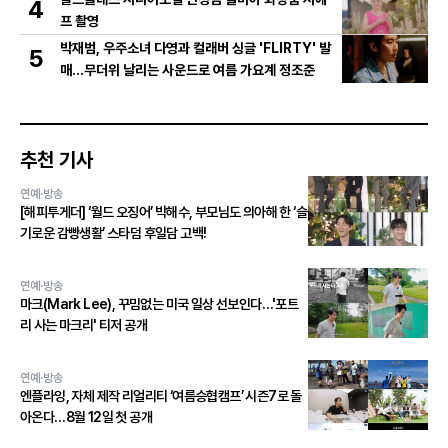
4
프 촬영
박재범, 우주소녀 다영과 컬래버 싱글 'FLIRTY' 발
5
매…무더위 날리는 사운드로 여름 가요계 정조준
추천 기사
연예·방송
[해피투게더] ‘월드 오징어’ 박해수, 부모님도 의아해 한 ‘슬
기로운 감빵생활’ 스타덤 후일담 고백!
연예·방송
마크(Mark Lee), 꾸밈없는 미국 일상 선보인다…'포트
리 사는 마크리' 티저 공개
연예·방송
엔플라잉, 자체 제작 리얼리티 ‘여름승협캠프’ 시즌7로 돌
아온다…8월 12일 첫 공개