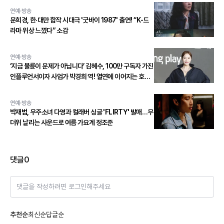
연예·방송
문희경, 한·대만 합작 시대극 '굿바이 1987' 출연! “K-드
라마 위상 느꼈다” 소감
연예·방송
‘지금 불륜이 문제가 아닙니다’ 김혜수, 100만 구독자 가진
인플루언서이자 사업가 박경희 역! 열연에 이어지는 호평
세례!
연예·방송
박재범, 우주소녀 다영과 컬래버 싱글 'FLIRTY' 발매…무
더위 날리는 사운드로 여름 가요계 정조준
댓글
0
댓글을 작성하려면 로그인해주세요
추천순
최신순
답글순