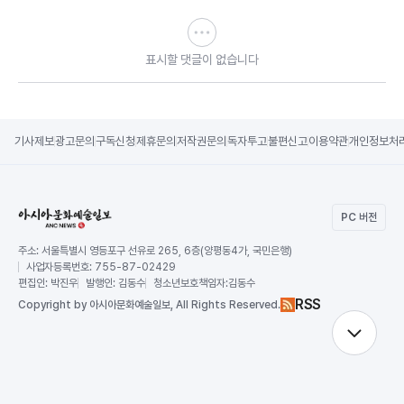
표시할 댓글이 없습니다
기사제보
광고문의
구독신청
제휴문의
저작권문의
독자투고
불편신고
이용약관
개인정보처
PC 버전
주소:
서울특별시 영등포구 선유로 265, 6층(양평동4가, 국민은행)
사업자등록번호:
755-87-02429
편집인:
박진우
발행인:
김동수
청소년보호책임자:
김동수
RSS
Copy
right by 아시아문화예술일보,
All Rights Reserved.