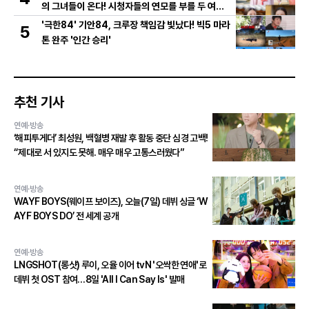
의 그녀들이 온다! 시청자들의 연모를 부를 두 여인
의 활약은?
'극한84' 기안84, 크루장 책임감 빛났다! 빅5 마라
5
톤 완주 '인간 승리'
추천 기사
연예·방송
‘해피투게더’ 최성원, 백혈병 재발 후 활동 중단 심경 고백!
“제대로 서 있지도 못해. 매우 매우 고통스러웠다”
연예·방송
WAYF BOYS(웨이프 보이즈), 오늘(7일) 데뷔 싱글 ‘W
AYF BOYS DO’ 전 세계 공개
연예·방송
LNGSHOT(롱샷) 루이, 오율 이어 tvN '오싹한 연애'로
데뷔 첫 OST 참여…8일 'All I Can Say Is' 발매