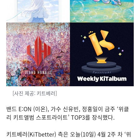
[사진 제공: 키트베러]
밴드 E:ON (이온), 가수 신유빈, 정홍일이 금주 ‘위클
리 키트앨범 스포트라이트’ TOP3를 장식했다.
키트베러(KiTbetter) 측은 오늘(10일) 4월 2주 차 ‘위