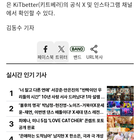
은 KiTbetter(키트베러)의 공식 X 및 인스타그램 채널
에서 확인할 수 있다.
김동수 기자
페이스북
트위터
밴드
URL복사
실시간 인기 기사
‘너 말고 다른 연애’ 서강준·안은진의 “반짝이던 우
1
리들의 시간” 10년 사랑 서사 드러났다! 1차 설렘 티
저 영상 공개!
‘불후의 명곡’ 박남정-현진영-노이즈-거북이X문세
2
윤-채연, 이번엔 댄스 배틀이다! X세대 댄스 레전드
총출동! 댄스 본능 깨운다!
최예나, 미니 5집 'LOVE CATCHER' 콘셉트 포토
3
공개 완료
'은애하는 도적님아' 남지현 X 한소은, 극과 극 개성
4