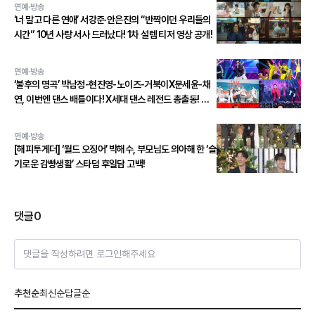
연예·방송
‘너 말고 다른 연애’ 서강준·안은진의 “반짝이던 우리들의
시간” 10년 사랑 서사 드러났다! 1차 설렘 티저 영상 공개!
연예·방송
‘불후의 명곡’ 박남정-현진영-노이즈-거북이X문세윤-채
연, 이번엔 댄스 배틀이다! X세대 댄스 레전드 총출동! 댄
스 본능 깨운다!
연예·방송
[해피투게더] ‘월드 오징어’ 박해수, 부모님도 의아해 한 ‘슬
기로운 감빵생활’ 스타덤 후일담 고백!
댓글
0
댓글을 작성하려면 로그인해주세요
추천순
최신순
답글순