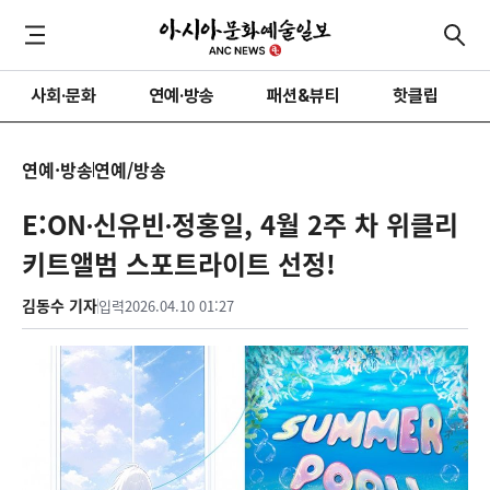
사회·문화
연예·방송
패션&뷰티
핫클립
연예·방송
연예/방송
E:ON∙신유빈∙정홍일, 4월 2주 차 위클리
키트앨범 스포트라이트 선정!
김동수 기자
입력
2026.04.10 01:27