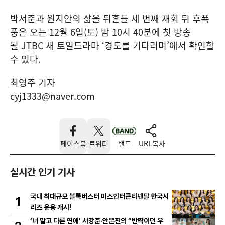
박서준과 원지안의 삶을 뒤흔들 세 번째 재회 뒤 후폭
풍은 오는 12월 6일(토) 밤 10시 40분에 첫 방송
될 JTBC 새 토일드라마 ‘경도를 기다리며’에서 확인할
수 있다.
최영주 기자
cyj1333@naver.com
페이스북
트위터
밴드
URL복사
실시간 인기 기사
국내 최대규모 블록버스터 미스인터콘티넨탈 한국시
1
리즈 운용 개시!
‘너 말고 다른 연애’ 서강준·안은진의 “반짝이던 우