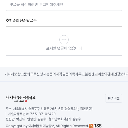
댓글을 작성하려면 로그인해주세요
추천순
최신순
답글순
표시할 댓글이 없습니다
기사제보
광고문의
구독신청
제휴문의
저작권문의
독자투고
불편신고
이용약관
개인정보처
PC 버전
주소:
서울특별시 영등포구 선유로 265, 6층(양평동4가, 국민은행)
사업자등록번호:
755-87-02429
편집인:
박진우
발행인:
김동수
청소년보호책임자:
김동수
RSS
Copy
right by 아시아문화예술일보,
All Rights Reserved.