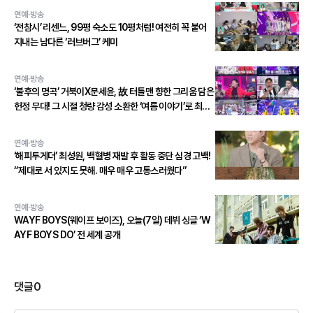
연예·방송
‘전참시’ 리센느, 99평 숙소도 10평처럼! 여전히 꼭 붙어
지내는 남다른 ‘러브버그’ 케미
연예·방송
‘불후의 명곡’ 거북이X문세윤, 故 터틀맨 향한 그리움 담은
헌정 무대! 그 시절 청량 감성 소환한 ‘여름 이야기’로 최종
우승!
연예·방송
‘해피투게더’ 최성원, 백혈병 재발 후 활동 중단 심경 고백!
“제대로 서 있지도 못해. 매우 매우 고통스러웠다”
연예·방송
WAYF BOYS(웨이프 보이즈), 오늘(7일) 데뷔 싱글 ‘W
AYF BOYS DO’ 전 세계 공개
댓글
0