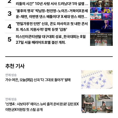
2
리들의 시간” 10년 사랑 서사 드러났다! 1차 설렘 티
저 영상 공개!
‘불후의 명곡’ 박남정-현진영-노이즈-거북이X문세
3
윤-채연, 이번엔 댄스 배틀이다! X세대 댄스 레전드
총출동! 댄스 본능 깨운다!
'한일가왕전 인연' 신유, 콘도 마사히코 첫 내한 콘서
4
트 게스트 지원사격! 깜짝 듀엣 '감동'
미스인터콘티넨탈 대구대회 성료 ,한국대회는 8월
5
27일 서울 메리어트호텔 결선 개최.
추천 기사
연예·방송
가수 여은, 오늘(9일) 신곡 ‘다 그대로 돌아가’ 발매
연예·방송
'신병4 : 사보타주' 에이스 뉴비 출격 준비 완료! 김민호X
이현균X이원정 첫 스틸 공개