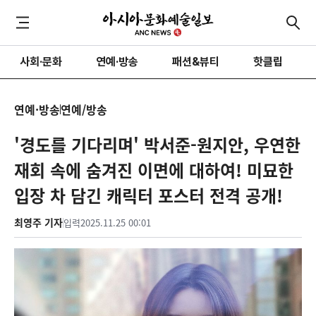
사회·문화
연예·방송
패션&뷰티
핫클립
연예·방송
연예/방송
'경도를 기다리며' 박서준-원지안, 우연한
재회 속에 숨겨진 이면에 대하여! 미묘한
입장 차 담긴 캐릭터 포스터 전격 공개!
최영주 기자
입력
2025.11.25 00:01