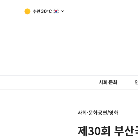
수원
30
ºC
사회·문화
사회·문화
공연/영화
제30회 부산