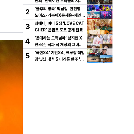
진의 “반짝이던 우리들의 시간”
10년 사랑 서사 드러났다! 1차
‘불후의 명곡’ 박남정-현진영-
2
설렘 티저 영상 공개!
노이즈-거북이X문세윤-채연,
이번엔 댄스 배틀이다! X세대
최예나, 미니 5집 'LOVE CAT
3
댄스 레전드 총출동! 댄스 본능
CHER' 콘셉트 포토 공개 완료
깨운다!
'은애하는 도적님아' 남지현 X
4
한소은, 극과 극 개성의 그녀들
이 온다! 시청자들의 연모를 부
'극한84' 기안84, 크루장 책임
5
를 두 여인의 활약은?
감 빛났다! 빅5 마라톤 완주 '인
간 승리'