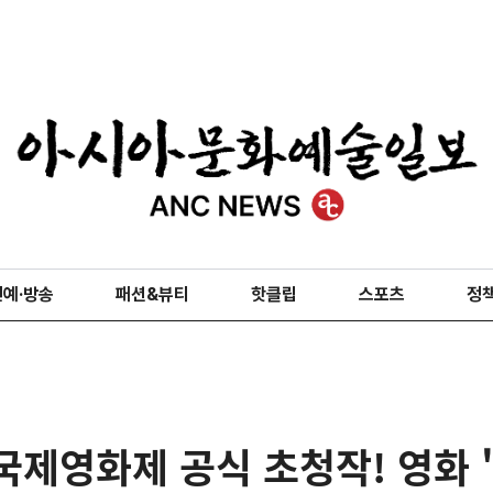
연예·방송
패션&뷰티
핫클립
스포츠
정
국제영화제 공식 초청작! 영화 