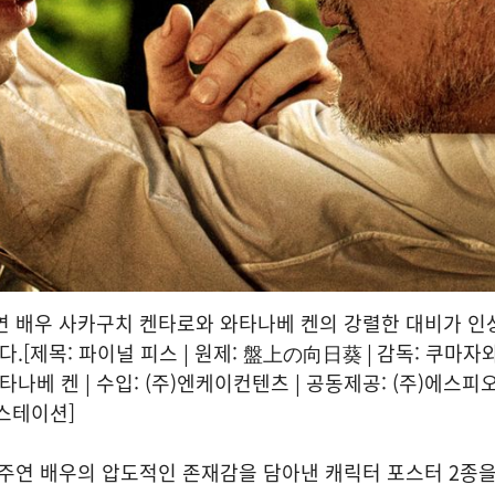
연 배우 사카구치 켄타로와 와타나베 켄의 강렬한 대비가 인
.[제목: 파이널 피스 | 원제: 盤上の向日葵 | 감독: 쿠마자와
타나베 켄 | 수입: (주)엔케이컨텐츠 | 공동제공: (주)에스
디스테이션]
 주연 배우의 압도적인 존재감을 담아낸 캐릭터 포스터 2종을