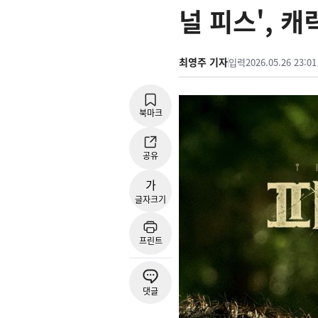
널 피스', 
최영주 기자
입력
2026.05.26 23:01
북마크
공유
가
글자크기
프린트
댓글