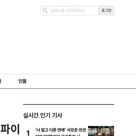
로그인
책
인물
실시간 인기 기사
'파이
‘너 말고 다른 연애’ 서강준·안은
1