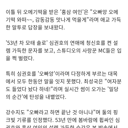
이틀 뒤 오메기떡을 받은 '홍삼 여인'은 "오빠앙 오메
기떡 와떠~~, 감동감동 맛나게 먹을게"라며 애교 가득
한 말투로 답장을 보내왔다.
'53년 차 모태 솔로' 심권호의 연애에 청신호를 켠 설
렘 가득한 문자를 보고, 스튜디오의 사랑꾼 MC들은 입
을 쩍 벌렸다.
특히 심권호를 '오빠앙'이라며 다정하게 부르는 대목
에서 모두 한동안 말을 잇지 못했다. 최성국은 "여자분
도 들었다 놨다 하네!"라며 실시간 썸이 오가는 '밀당
의 순간'에 탄성을 내뱉었다.
강수지도 "오빠라고 하면 끝난 것 아니냐"며 둘의 핑
크빛 기류를 인정했다. 53년 만에 봄바람에 휩싸인 심
권호와 홍삼 여인의 설렘 가득한 순간은 본 방송에서