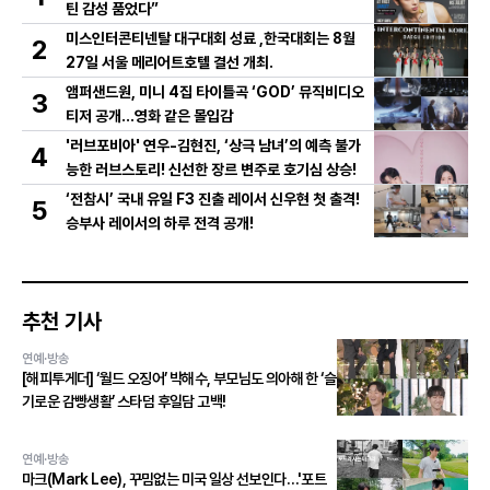
틴 감성 품었다”
미스인터콘티넨탈 대구대회 성료 ,한국대회는 8월
2
27일 서울 메리어트호텔 결선 개최.
앰퍼샌드원, 미니 4집 타이틀곡 ‘GOD’ 뮤직비디오
3
티저 공개…영화 같은 몰입감
'러브포비아' 연우-김현진, ‘상극 남녀’의 예측 불가
4
능한 러브스토리! 신선한 장르 변주로 호기심 상승!
‘전참시’ 국내 유일 F3 진출 레이서 신우현 첫 출격!
5
승부사 레이서의 하루 전격 공개!
추천 기사
연예·방송
[해피투게더] ‘월드 오징어’ 박해수, 부모님도 의아해 한 ‘슬
기로운 감빵생활’ 스타덤 후일담 고백!
연예·방송
마크(Mark Lee), 꾸밈없는 미국 일상 선보인다…'포트