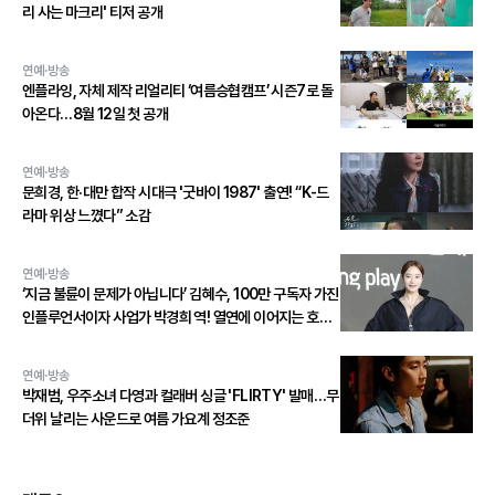
리 사는 마크리' 티저 공개
연예·방송
엔플라잉, 자체 제작 리얼리티 ‘여름승협캠프’ 시즌7로 돌
아온다…8월 12일 첫 공개
연예·방송
문희경, 한·대만 합작 시대극 '굿바이 1987' 출연! “K-드
라마 위상 느꼈다” 소감
연예·방송
‘지금 불륜이 문제가 아닙니다’ 김혜수, 100만 구독자 가진
인플루언서이자 사업가 박경희 역! 열연에 이어지는 호평
세례!
연예·방송
박재범, 우주소녀 다영과 컬래버 싱글 'FLIRTY' 발매…무
더위 날리는 사운드로 여름 가요계 정조준