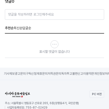
댓글
0
댓글을 작성하려면 로그인해주세요
추천순
최신순
답글순
표시할 댓글이 없습니다
기사제보
광고문의
구독신청
제휴문의
저작권문의
독자투고
불편신고
이용약관
개인정보처
PC 버전
주소:
서울특별시 영등포구 선유로 265, 6층(양평동4가, 국민은행)
사업자등록번호:
755-87-02429