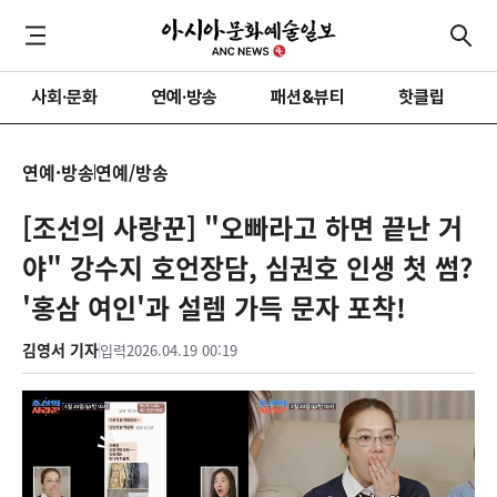
사회·문화
연예·방송
패션&뷰티
핫클립
연예·방송
연예/방송
[조선의 사랑꾼] "오빠라고 하면 끝난 거
야" 강수지 호언장담, 심권호 인생 첫 썸?
'홍삼 여인'과 설렘 가득 문자 포착!
김영서 기자
입력
2026.04.19 00:19