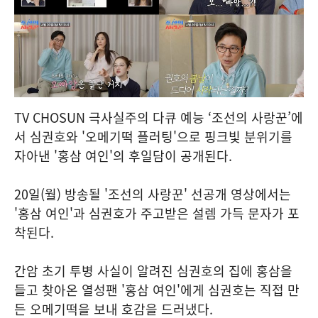
TV CHOSUN 극사실주의 다큐 예능 ‘조선의 사랑꾼’에
서 심권호와 '오메기떡 플러팅'으로 핑크빛 분위기를
자아낸 '홍삼 여인'의 후일담이 공개된다.
20일(월) 방송될 '조선의 사랑꾼' 선공개 영상에서는
'홍삼 여인'과 심권호가 주고받은 설렘 가득 문자가 포
착된다.
간암 초기 투병 사실이 알려진 심권호의 집에 홍삼을
들고 찾아온 열성팬 '홍삼 여인'에게 심권호는 직접 만
든 오메기떡을 보내 호감을 드러냈다.