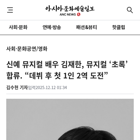
사회·문화
연예·방송
패션&뷰티
핫클립
사회·문화
공연/영화
신예 뮤지컬 배우 김재한, 뮤지컬 ‘초록’
합류. “데뷔 후 첫 1인 2역 도전”
김수현 기자
입력
2025.12.12 01:34