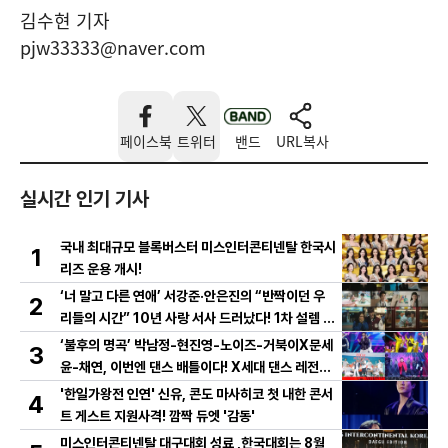
김수현 기자
pjw33333@naver.com
페이스북
트위터
밴드
URL복사
실시간 인기 기사
국내 최대규모 블록버스터 미스인터콘티넨탈 한국시
1
리즈 운용 개시!
‘너 말고 다른 연애’ 서강준·안은진의 “반짝이던 우
2
리들의 시간” 10년 사랑 서사 드러났다! 1차 설렘 티
저 영상 공개!
‘불후의 명곡’ 박남정-현진영-노이즈-거북이X문세
3
윤-채연, 이번엔 댄스 배틀이다! X세대 댄스 레전드
총출동! 댄스 본능 깨운다!
'한일가왕전 인연' 신유, 콘도 마사히코 첫 내한 콘서
4
트 게스트 지원사격! 깜짝 듀엣 '감동'
미스인터콘티넨탈 대구대회 성료 ,한국대회는 8월