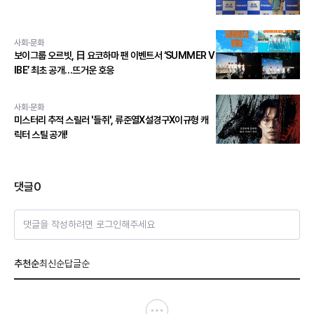
사회·문화
보이그룹 오르빗, 日 요코하마 팬 이벤트서 ‘SUMMER V
IBE’ 최초 공개…뜨거운 호응
사회·문화
미스터리 추적 스릴러 '들쥐', 류준열X설경구X이규형 캐
릭터 스틸 공개!
댓글
0
댓글을 작성하려면 로그인해주세요
추천순
최신순
답글순