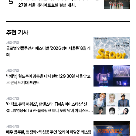
5
27일 서울 메리어트호텔 결선 개최.
추천 기사
사회·문화
글로벌 인플루언서 페스티벌 ‘2026 썸머서울콘’ 8월 개
최
사회·문화
박재범, 월드투어 감동을 다시 한번! 29·30일 서울 앙코
르 콘서트 기대 포인트
사회·문화
'더팩트 뮤직 어워즈', 팬앤스타 'TMA 마이스타상' 신
설...임영웅∙BTS 진∙블랙핑크 제니 포함 남녀 아티스트 상
위 20인 결선 투표 진출!
사회·문화
배우 방주환, 엄정화×박성웅 주연 '오케이 마담2' 캐스팅