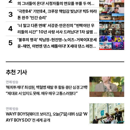
2
의 그녀들이 온다! 시청자들의 연모를 부를 두 여인
의 활약은?
'극한84' 기안84, 크루장 책임감 빛났다! 빅5 마라
3
톤 완주 '인간 승리'
‘너 말고 다른 연애’ 서강준·안은진의 “반짝이던 우
4
리들의 시간” 10년 사랑 서사 드러났다! 1차 설렘 티
저 영상 공개!
‘불후의 명곡’ 박남정-현진영-노이즈-거북이X문세
5
윤-채연, 이번엔 댄스 배틀이다! X세대 댄스 레전드
총출동! 댄스 본능 깨운다!
추천 기사
연예·방송
‘해피투게더’ 최성원, 백혈병 재발 후 활동 중단 심경 고백!
“제대로 서 있지도 못해. 매우 매우 고통스러웠다”
연예·방송
WAYF BOYS(웨이프 보이즈), 오늘(7일) 데뷔 싱글 ‘W
AYF BOYS DO’ 전 세계 공개