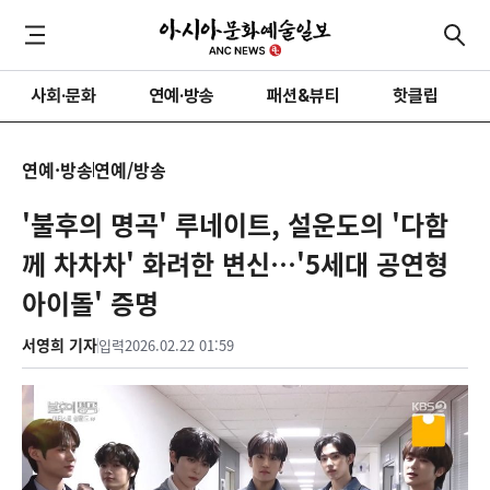
사회·문화
연예·방송
패션&뷰티
핫클립
연예·방송
연예/방송
'불후의 명곡' 루네이트, 설운도의 '다함
께 차차차' 화려한 변신…'5세대 공연형
아이돌' 증명
서영희 기자
입력
2026.02.22 01:59