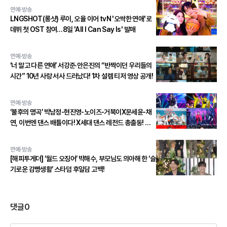
연예·방송
LNGSHOT(롱샷) 루이, 오율 이어 tvN '오싹한 연애'로
데뷔 첫 OST 참여…8일 'All I Can Say Is' 발매
연예·방송
‘너 말고 다른 연애’ 서강준·안은진의 “반짝이던 우리들의
시간” 10년 사랑 서사 드러났다! 1차 설렘 티저 영상 공개!
연예·방송
‘불후의 명곡’ 박남정-현진영-노이즈-거북이X문세윤-채
연, 이번엔 댄스 배틀이다! X세대 댄스 레전드 총출동! 댄
스 본능 깨운다!
연예·방송
[해피투게더] ‘월드 오징어’ 박해수, 부모님도 의아해 한 ‘슬
기로운 감빵생활’ 스타덤 후일담 고백!
댓글
0