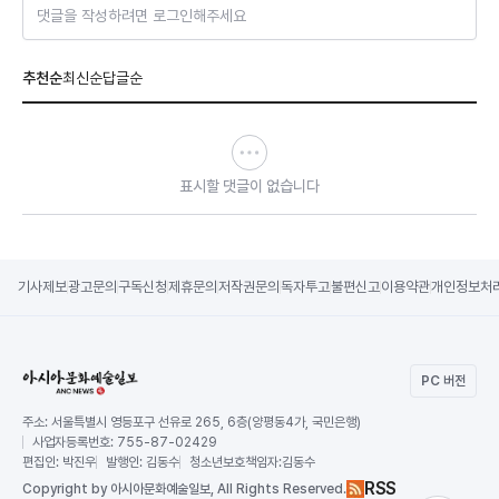
댓글을 작성하려면 로그인해주세요
추천순
최신순
답글순
표시할 댓글이 없습니다
기사제보
광고문의
구독신청
제휴문의
저작권문의
독자투고
불편신고
이용약관
개인정보처
PC 버전
주소:
서울특별시 영등포구 선유로 265, 6층(양평동4가, 국민은행)
사업자등록번호:
755-87-02429
편집인:
박진우
발행인:
김동수
청소년보호책임자:
김동수
RSS
Copy
right by 아시아문화예술일보,
All Rights Reserved.