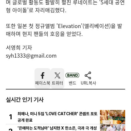
며 글로벌 활동도 활발히 펼친 루네이트는 '5세대 공연
형 아이돌'로 자리매김했다.
또한 일본 첫 정규앨범 'Elevation'(엘리베이션)을 발
매하며 현지 팬들의 호응을 얻었다.
서영희 기자
syh1333@gmail.com
페이스북
트위터
밴드
URL복사
실시간 인기 기사
최예나, 미니 5집 'LOVE CATCHER' 콘셉트 포토
1
공개 완료
'은애하는 도적님아' 남지현 X 한소은, 극과 극 개성