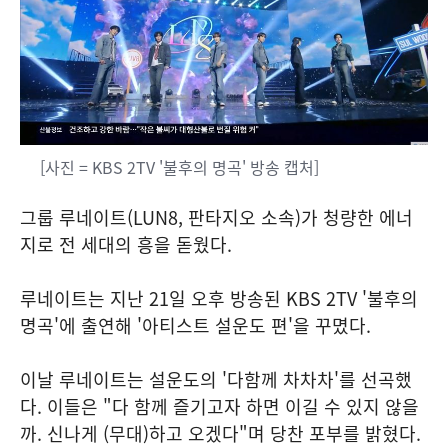
[사진 = KBS 2TV '불후의 명곡' 방송 캡처]
그룹 루네이트(LUN8, 판타지오 소속)가 청량한 에너
지로 전 세대의 흥을 돋웠다.
루네이트는 지난 21일 오후 방송된 KBS 2TV '불후의
명곡'에 출연해 '아티스트 설운도 편'을 꾸몄다.
이날 루네이트는 설운도의 '다함께 차차차'를 선곡했
다. 이들은 "다 함께 즐기고자 하면 이길 수 있지 않을
까. 신나게 (무대)하고 오겠다"며 당찬 포부를 밝혔다.